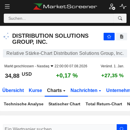
DISTRIBUTION SOLUTIONS GROUP, INC.
34,88
$
+0,17 %
DISTRIBUTION SOLUTIONS
GROUP, INC.
Relative Stärke-Chart Distribution Solutions Group, Inc.
Markt geschlossen -
Nasdaq
22:00:00 07.08.2026
Veränd. 1. Jan.
USD
+0,17 %
34,88
+27,35 %
Übersicht
Kurse
Charts
Nachrichten
Unterneh
Technische Analyse
Statischer Chart
Total Return-Chart
N