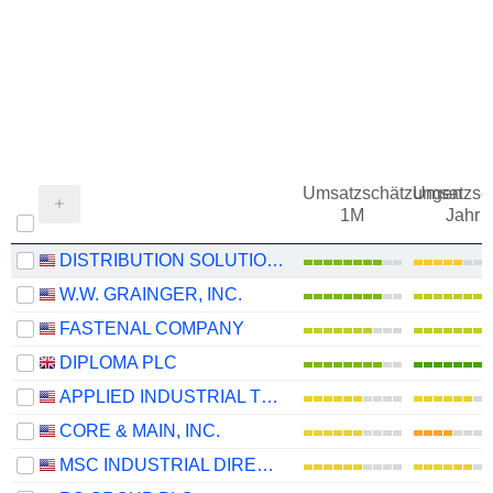
Umsatzschätzungen
Umsatzsc
1M
Jahr
DISTRIBUTION SOLUTIONS GROUP, INC.
W.W. GRAINGER, INC.
FASTENAL COMPANY
DIPLOMA PLC
APPLIED INDUSTRIAL TECHNOLOGIES, INC.
CORE & MAIN, INC.
MSC INDUSTRIAL DIRECT CO., INC.