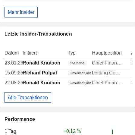
Mehr Insider
Letzte Insider-Transaktionen
Datum
Initiiert
Typ
Hauptposition
A
23.01.26
Ronald Knutson
Chief Financial Officer (CFO)
3
Kostenlos
15.09.25
Richard Pufpaf
Leitung Compliance
Geschäftsjahr
22.08.25
Ronald Knutson
Chief Financial Officer (CFO)
1
Geschäftsjahr
Alle Transaktionen
Performance
1 Tag
+0,12 %