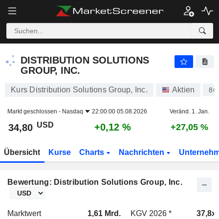
DISTRIBUTION SOLUTIONS GROUP, INC.
34,80
$
+0,12 %
DISTRIBUTION SOLUTIONS
GROUP, INC.
Kurs Distribution Solutions Group, Inc.
Aktien
86
Markt geschlossen -
Nasdaq
22:00:00 05.08.2026
Veränd. 1. Jan.
USD
+0,12 %
34,80
+27,05 %
Übersicht
Kurse
Charts
Nachrichten
Unterneh
Bewertung: Distribution Solutions Group, Inc.
Marktwert
1,61 Mrd.
KGV 2026 *
37,8x