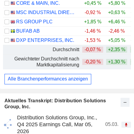
CORE & MAIN, INC.
+0,45 %
+5,80 %
-
MSC INDUSTRIAL DIRECT CO., INC.
-0,92 %
+0,63 %
+
RS GROUP PLC
+1,85 %
+6,46 %
+
BUFAB AB
-1,46 %
-2,46 %
+
DXP ENTERPRISES, INC.
-1,53 %
+5,05 %
+
Durchschnitt
-0,07 %
+2,35 %
+
Gewichteter Durchschnitt nach
-0,20 %
+1,30 %
+
Marktkapitalisierung
Alle Branchenperformances anzeigen
Aktuelles Transkript: Distribution Solutions
Group, Inc.
Distribution Solutions Group, Inc.,
Q4 2025 Earnings Call, Mar 05,
05.03.
2026