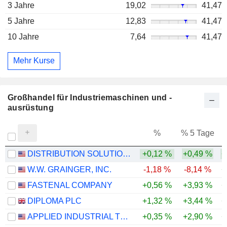
3 Jahre
19,02
41,47
5 Jahre
12,83
41,47
10 Jahre
7,64
41,47
Mehr Kurse
Großhandel für Industriemaschinen und -
ausrüstung
%
% 5 Tage
%
DISTRIBUTION SOLUTIONS GROUP, INC.
+0,12 %
+0,49 %
+
W.W. GRAINGER, INC.
-1,18 %
-8,14 %
+
FASTENAL COMPANY
+0,56 %
+3,93 %
+
DIPLOMA PLC
+1,32 %
+3,44 %
+
APPLIED INDUSTRIAL TECHNOLOGIES, INC.
+0,35 %
+2,90 %
+