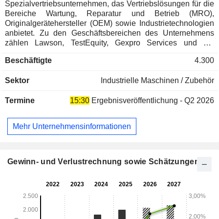
Spezialvertriebsunternehmen, das Vertriebslösungen für die
Bereiche Wartung, Reparatur und Betrieb (MRO),
Originalgerätehersteller (OEM) sowie Industrietechnologien
anbietet. Zu den Geschäftsbereichen des Unternehmens
zählen Lawson, TestEquity, Gexpro Services und die
Canada Branch Division. Lawson ist ein Distributor von
Beschäftigte
4.300
Spezialprodukten und -dienstleistungen für den MRO-Markt
in den Bereichen Industrie, Handel, öffentliche
Sektor
Industrielle Maschinen / Zubehör
Einrichtungen und Behörden. Das Segment TestEquity ist
ein Distributor von Test- und Messgeräten sowie -lösungen,
Termine
15:30
Ergebnisveröffentlichung - Q2 2026
industriellen und elektronischen Produktionsmaterialien,
Vendor-Managed-Inventory-Programmen sowie
Verarbeitungs-, Fertigungs- und Klebelösungen seiner
Mehr Unternehmensinformationen
Fertigungspartner. Das Segment Gexpro Services ist ein
globaler Anbieter von Lieferkettenlösungen, der sich auf die
Entwicklung von geschäftskritischen Programmen für das
Produktionslinienmanagement, den Aftermarket und die
Gewinn- und Verlustrechnung sowie Schätzungen
Installation vor Ort spezialisiert hat. Die Canada Branch
Division ist ein Großhandelsdistributor, der den kanadischen
MRO-Markt bedient.