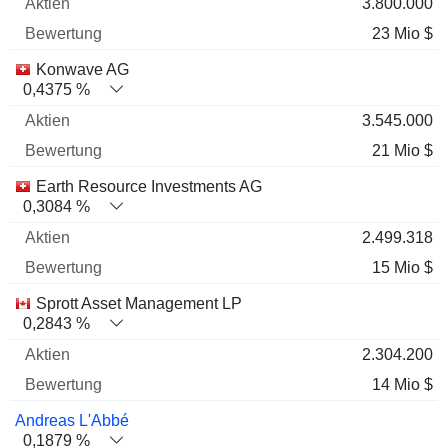
3.800.000
23 Mio $
Konwave AG
0,4375 %
3.545.000
21 Mio $
Earth Resource Investments AG
0,3084 %
2.499.318
15 Mio $
Sprott Asset Management LP
0,2843 %
2.304.200
14 Mio $
Andreas L'Abbé
0,1879 %