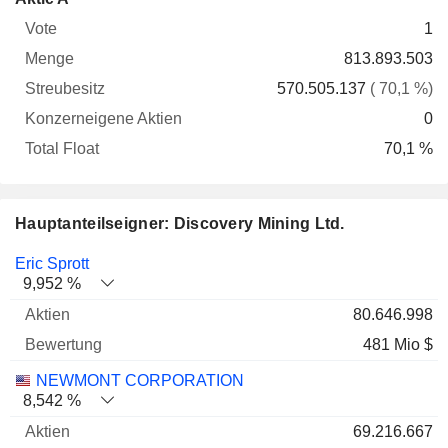
Vote
Menge
Streubesitz
Aktien
Float
1
813.893.503
570.505.137
( 70,1 %)
0
70,1 %
Hauptanteilseigner: Discovery Mining Ltd.
Name
Aktien
%
Bewertung
Eric Sprott
9,952 %
80.646.998
481 Mio $
NEWMONT CORPORATION
8,542 %
69.216.667