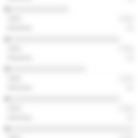
░░░░░░░░░░░░░░░░░
░ ░░░
░░
░░░░░░░░░░░░░░░░░░░░░░░░░░░░░░░░
░ ░░░
░░
░░░░░░░░░░░░░░░░░░░░░░
░ ░░░
░░
░░░░░░░░░░░░░░░░░░░░░░░░░░░░░░░░
░ ░░░
░░
░░░░░░░░░░░░░░░░░░░░░░░░░░░░░░░░░░░░