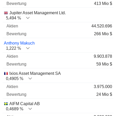
413 Mio $
Jupiter Asset Management Ltd.
5,494 %
44.520.696
266 Mio $
Anthony Makuch
1,222 %
9.903.878
59 Mio $
Ixios Asset Management SA
0,4905 %
3.975.000
24 Mio $
AIFM Capital AB
0,4689 %