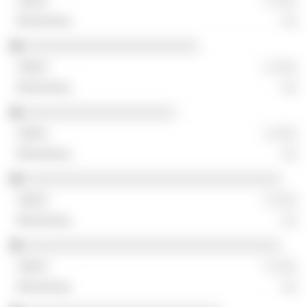
░ ░░░
░░
░░░░░░░░░░░░░░░░░░░░░░░
░ ░░░
░░
░░░░░░░░░░░░░░░░░░░░
░ ░░░
░░
░░░░░░░░░░░░░░░░░░░░░░░░░░░░░░░░░░
░ ░░░
░░
░░░░░░░░░░░░░░░░░░░░░░░░░░░░░░░░░░
░ ░░░
░░