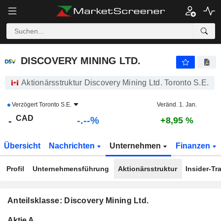
-.-
DISCOVERY MINING LTD.
-
$
-
%
DISCOVERY MINING LTD.
Aktionärsstruktur Discovery Mining Ltd. Toronto S.E.
Verzögert
Toronto S.E.
Veränd. 1. Jan.
CAD
-.--%
-
+8,95 %
Übersicht
Nachrichten
Unternehmen
Finanzen
Profil
Unternehmensführung
Aktionärsstruktur
Insider-Tr
Anteilsklasse: Discovery Mining Ltd.
Konzerneigene
Total
Aktie A