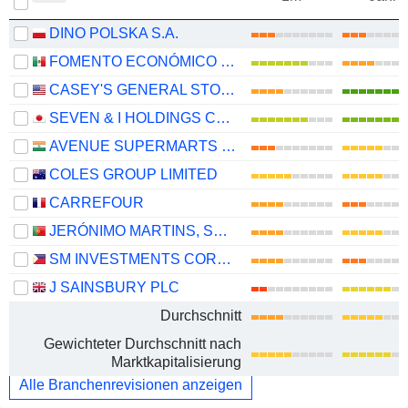
DINO POLSKA S.A.
FOMENTO ECONÓMICO MEXICANO, S.A.B. DE C.V.
CASEY'S GENERAL STORES, INC.
SEVEN & I HOLDINGS CO., LTD.
AVENUE SUPERMARTS LIMITED
COLES GROUP LIMITED
CARREFOUR
JERÓNIMO MARTINS, SGPS, S.A.
SM INVESTMENTS CORPORATION
J SAINSBURY PLC
Durchschnitt
Gewichteter Durchschnitt nach
Marktkapitalisierung
Alle Branchenrevisionen anzeigen