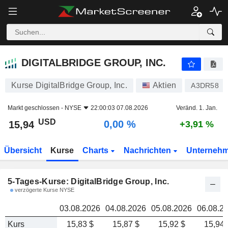
DIGITALBRIDGE GROUP, INC.
15,94
DIGITALBRIDGE GROUP, INC.
Kurse DigitalBridge Group, Inc.
Aktien
A3DR58
Markt geschlossen -
NYSE
22:00:03 07.08.2026
Veränd. 1. Jan.
USD
0,00 %
15,94
+3,91 %
Übersicht
Kurse
Charts
Nachrichten
Unterneh
5-Tages-Kurse: DigitalBridge Group, Inc.
verzögerte Kurse NYSE
03.08.2026
04.08.2026
05.08.2026
06.08.2
Kurs
15,83 $
15,87 $
15,92 $
15,94 