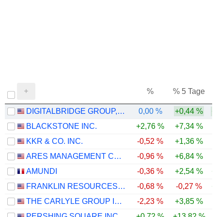
%
% 5 Tage
%
DIGITALBRIDGE GROUP, INC.
0,00 %
+0,44 %
+
BLACKSTONE INC.
+2,76 %
+7,34 %
-
KKR & CO. INC.
-0,52 %
+1,36 %
-
ARES MANAGEMENT CORPORATION
-0,96 %
+6,84 %
-
AMUNDI
-0,36 %
+2,54 %
+
FRANKLIN RESOURCES, INC.
-0,68 %
-0,27 %
+
THE CARLYLE GROUP INC.
-2,23 %
+3,85 %
-
PERSHING SQUARE INC.
+0,72 %
+13,82 %