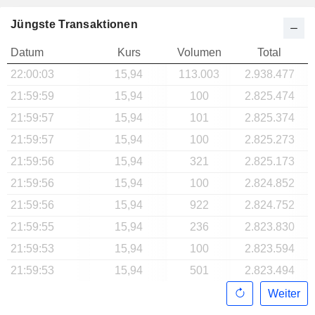
Jüngste Transaktionen
Datum
Kurs
Volumen
Total
22:00:03
15,94
113.003
2.938.477
21:59:59
15,94
100
2.825.474
21:59:57
15,94
101
2.825.374
21:59:57
15,94
100
2.825.273
21:59:56
15,94
321
2.825.173
21:59:56
15,94
100
2.824.852
21:59:56
15,94
922
2.824.752
21:59:55
15,94
236
2.823.830
21:59:53
15,94
100
2.823.594
21:59:53
15,94
501
2.823.494
Weiter