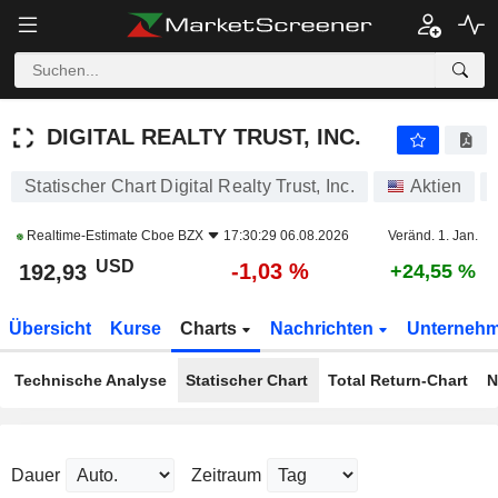
DIGITAL REALTY TRUST, INC.
192,93
$
-1,03 %
DIGITAL REALTY TRUST, INC.
Statischer Chart Digital Realty Trust, Inc.
Aktien
Realtime-Estimate
Cboe BZX
17:30:29 06.08.2026
Veränd. 1. Jan.
USD
-1,03 %
192,93
+24,55 %
Übersicht
Kurse
Charts
Nachrichten
Unterneh
Technische Analyse
Statischer Chart
Total Return-Chart
N
Dauer
Zeitraum