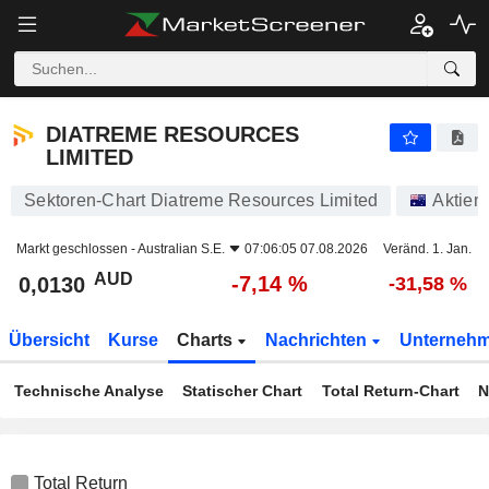
DIATREME RESOURCES LIMITED
0,0130
$
-7,14 %
DIATREME RESOURCES
LIMITED
Sektoren-Chart Diatreme Resources Limited
Aktien
Markt geschlossen -
Australian S.E.
07:06:05 07.08.2026
Veränd. 1. Jan.
AUD
-7,14 %
0,0130
-31,58 %
Übersicht
Kurse
Charts
Nachrichten
Unterneh
Technische Analyse
Statischer Chart
Total Return-Chart
N
Total Return