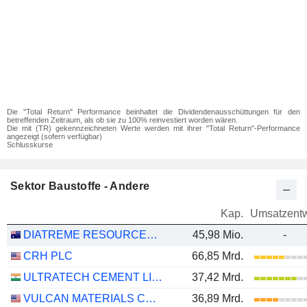
Die "Total Return" Performance beinhaltet die Dividendenausschüttungen für den
betreffenden Zeitraum, als ob sie zu 100% reinvestiert worden wären.
Die mit (TR) gekennzeichneten Werte werden mit ihrer "Total Return"-Performance
angezeigt (sofern verfügbar)
Schlusskurse
Sektor Baustoffe - Andere
Kap.
Umsatzentw
DIATREME RESOURCES LIMITED
45,98 Mio.
-
CRH PLC
66,85 Mrd.
ULTRATECH CEMENT LIMITED
37,42 Mrd.
VULCAN MATERIALS COMPANY
36,89 Mrd.