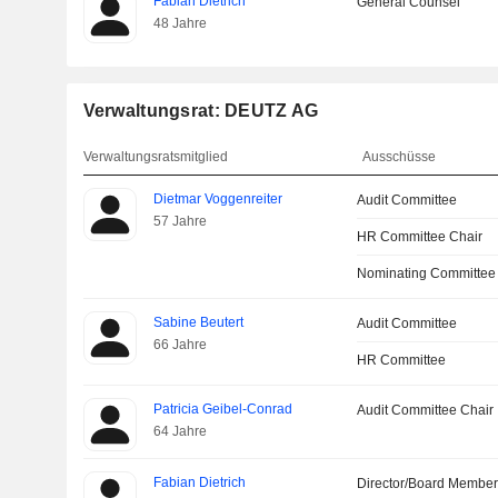
Fabian Dietrich
General Counsel
48 Jahre
Verwaltungsrat: DEUTZ AG
Verwaltungsratsmitglied
Ausschüsse
Dietmar Voggenreiter
Audit Committee
57 Jahre
HR Committee Chair
Nominating Committee
Sabine Beutert
Audit Committee
66 Jahre
HR Committee
Patricia Geibel-Conrad
Audit Committee Chair
64 Jahre
Fabian Dietrich
Director/Board Membe