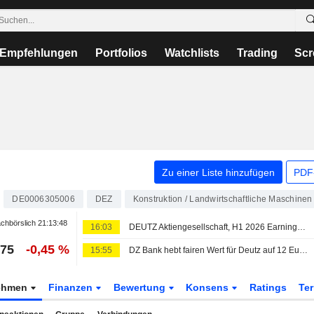
Empfehlungen
Portfolios
Watchlists
Trading
Scr
Zu einer Liste hinzufügen
PDF-
DE0006305006
DEZ
Konstruktion / Landwirtschaftliche Maschinen
chbörslich
21:13:48
16:03
DEUTZ Aktiengesellschaft, H1 2026 Earnings Call, Aug 06, 2026
975
-0,45 %
15:55
DZ Bank hebt fairen Wert für Deutz auf 12 Euro - 'Kaufen'
ehmen
Finanzen
Bewertung
Konsens
Ratings
Te