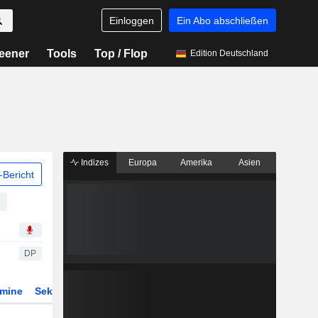
Einloggen
Ein Abo abschließen
eener
Tools
Top / Flop
Edition Deutschland
Indizes
Europa
Amerika
Asien
Bericht
DP
rmine
Sektor
Derivate
ETFs