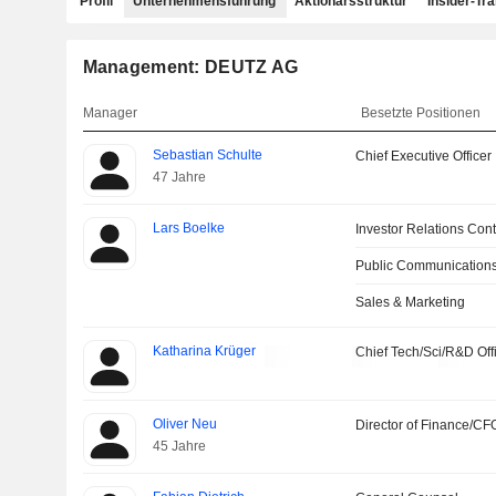
Profil
Unternehmensführung
Aktionärsstruktur
Insider-Tr
Management: DEUTZ AG
Manager
Besetzte Positionen
Sebastian Schulte
Chief Executive Officer
47 Jahre
Lars Boelke
Investor Relations Cont
Public Communications
Sales & Marketing
Katharina Krüger
Chief Tech/Sci/R&D Off
Oliver Neu
Director of Finance/CF
45 Jahre