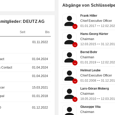
Batteriemanagementsysteme speziali
Abgänge von Schlüsselp
DEUTZ-Produkte werden in Anwend
Baumaschinen, landwirtschaftlichen 
Frank Hiller
Materialtransportgeräten wie Gabels
Chief Executive Officer
smitglieder: DEUTZ AG
Hebebühnen, Nutzfahrzeu
-
01.01.2017
12.02.20
Schienenfahrzeugen eingesetzt.
Seit
Bis
Hans-Georg Härter
Chairman
01.11.2022
01.01.2026
-
12.03.2015
31.12.20
Bernd Bohr
Chairman
act
01.04.2024
01.05.2025
-
01.01.2019
12.02.20
 Contact
01.04.2024
01.05.2025
Helmut Leube
Chief Executive Officer
01.04.2024
01.05.2025
-
01.02.2008
31.12.20
icer
15.03.2021
01.01.2025
Lars-Göran Moberg
Chairman
ipal
01.01.2018
15.03.2021
-
18.05.2010
12.03.20
Giuseppe Vita
O
01.12.2022
01.10.2024
Chairman