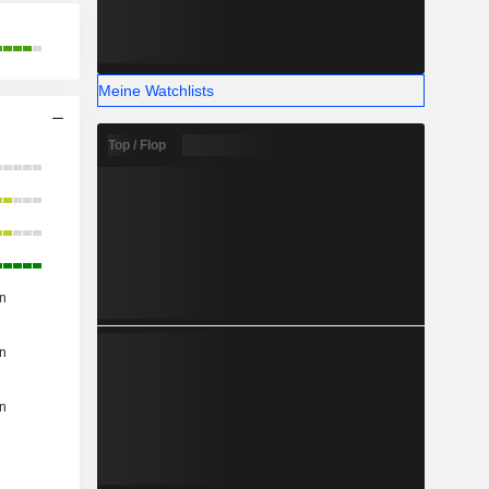
Meine Watchlists
Top / Flop
n
n
n