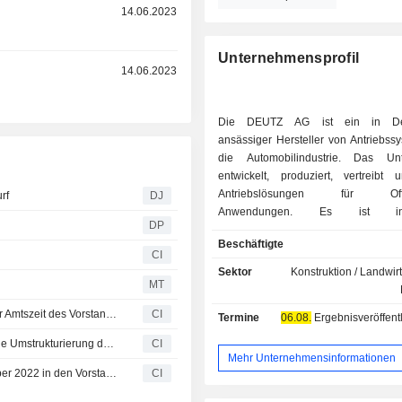
r
14.06.2023
Unternehmensprofil
r
14.06.2023
Die DEUTZ AG ist ein in Deu
ansässiger Hersteller von Antriebss
die Automobilindustrie. Das Un
entwickelt, produziert, vertreibt 
Antriebslösungen für Off-
rf
DJ
Anwendungen. Es ist i
DP
Geschäftsbereichen tätig: Classic 
Beschäftigte
Der Classic-Bereich umfasst alle Akt
CI
Zusammenhang mit der Entw
Sektor
Konstruktion / Landwirt
Produktion, dem Vertrieb und der W
MT
Diesel- und Gasmotoren. Das Segme
Deutz Aktiengesellschaft gibt vorzeitige Verlängerung der Amtszeit des Vorstandsvorsitzenden Dr. Sebastian C. Schulte bekannt
CI
Termine
06.08.
Ergebnisveröffentlichun
umfasst alle Aktivitäten im Zusamm
neuen und alternativen Antriebslö
Der Aufsichtsrat der DEUTZ Aktiengesellschaft schließt die Umstrukturierung des Vorstandes ab
CI
beinhaltet Wasserstoffantrieb
Mehr Unternehmensinformationen
Deutz AG beruft Petra Mayer mit Wirkung zum 1. November 2022 in den Vorstand
CI
Schnellladestationen und d
verbundene Servicegeschäft,