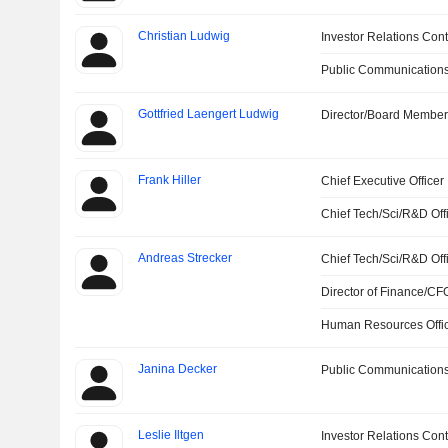
Christian Ludwig
Investor Relations Cont
Public Communications
Gottfried Laengert Ludwig
Director/Board Membe
Frank Hiller
Chief Executive Officer
Chief Tech/Sci/R&D Off
Andreas Strecker
Chief Tech/Sci/R&D Off
Director of Finance/CF
Human Resources Offi
Janina Decker
Public Communications
Leslie Iltgen
Investor Relations Cont