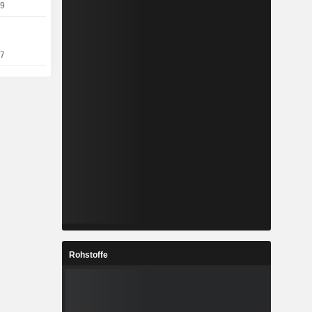
09
07
Rohstoffe