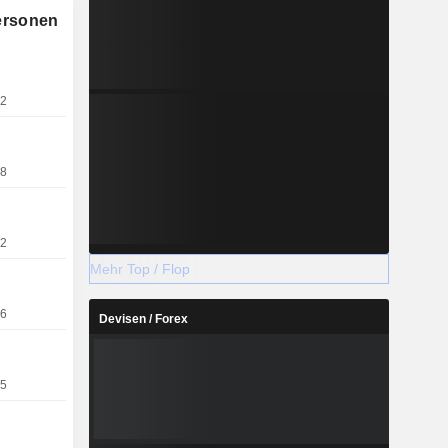
siert ist.
ersonen
ungen wie
Maschinen,
taplern und
gen und
22
18
22
Mehr Top / Flop
16
Devisen / Forex
15