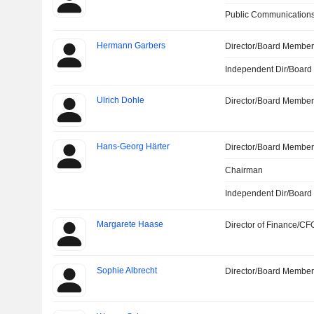
Public Communications
Hermann Garbers
Director/Board Membe
Independent Dir/Boar
Ulrich Dohle
Director/Board Membe
Hans-Georg Härter
Director/Board Membe
Chairman
Independent Dir/Boar
Margarete Haase
Director of Finance/CF
Sophie Albrecht
Director/Board Membe