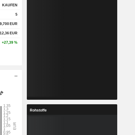
KAUFEN
5
-
-
9,700
EUR
%
16,39 %
12,36
EUR
+27,39 %
x
0,31x
x
0,76x
%
3,79 %
%
29,54 %
Rohstoffe
%
71,58 %