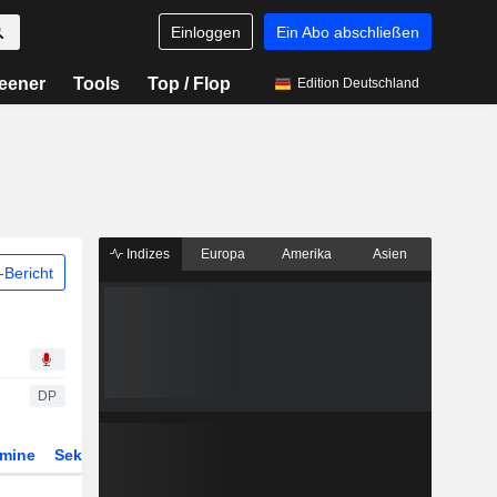
Einloggen
Ein Abo abschließen
eener
Tools
Top / Flop
Edition Deutschland
Indizes
Europa
Amerika
Asien
Bericht
DP
rmine
Sektor
Derivate
ETFs