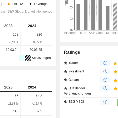
2023
2024
2025
2026
2027
163
226
269
291
204
-0,61 %
38,65 %
19,03 %
8,02 %
-29,9 %
19.03.24
20.03.25
26.03.26
-
-
Ratings
Schätzungen
Trader
Investment
Gesamt
2023
2024
2025
2026
2027
Qualität der
Veröffentlichungen
65
64,2
82,1
96,4
102,4
ESG MSCI
11,68 %
-1,23 %
27,88 %
17,42 %
6,25 %
73,8
37,5
61,3
69,33
122,6