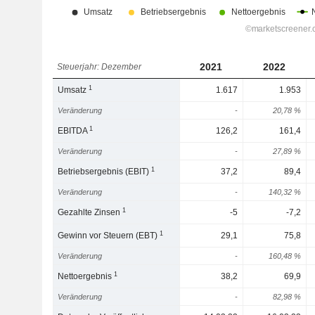
2021
2022
Steuerjahr: Dezember
1
Umsatz
1.617
1.953
Veränderung
-
20,78 %
1
EBITDA
126,2
161,4
Veränderung
-
27,89 %
1
Betriebsergebnis (EBIT)
37,2
89,4
Veränderung
-
140,32 %
1
Gezahlte Zinsen
-5
-7,2
1
Gewinn vor Steuern (EBT)
29,1
75,8
Veränderung
-
160,48 %
1
Nettoergebnis
38,2
69,9
Veränderung
-
82,98 %