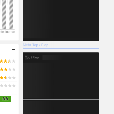
2028
119
-41,67 %
Mehr Top / Flop
-
Top / Flop
2028
111,8
AA
9,2 %
156,3