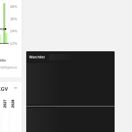
2028
2.948
10,67 %
378,6
Watchlist
9,88 %
248,4
15,05 %
 KGV
-18,08
243,2
8,36 %
205
19,44 %