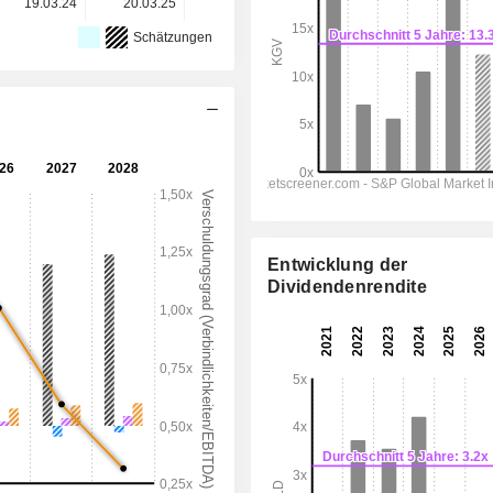
19.03.24
20.03.25
26.03.26
-
-
Schätzungen
Entwicklung der
Dividendenrendite