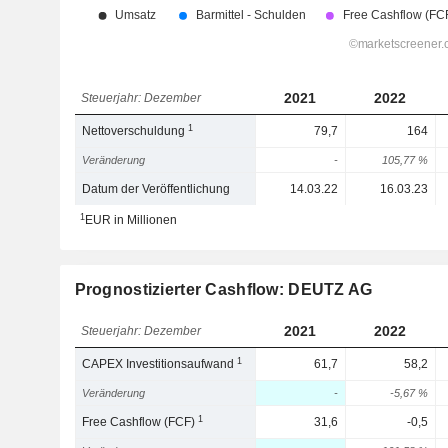
2021
2022
Steuerjahr: Dezember
1
Nettoverschuldung
79,7
164
Veränderung
-
105,77 %
Datum der Veröffentlichung
14.03.22
16.03.23
1
EUR in Millionen
Prognostizierter Cashflow: DEUTZ AG
2021
2022
Steuerjahr: Dezember
1
CAPEX Investitionsaufwand
61,7
58,2
Veränderung
-
-5,67 %
1
Free Cashflow (FCF)
31,6
-0,5