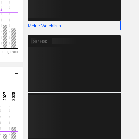
-
Meine Watchlists
Top / Flop