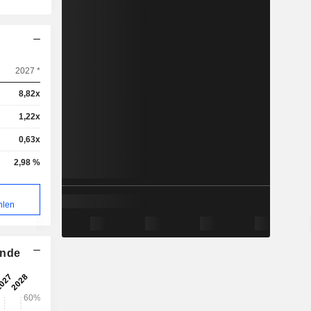
2027 *
8,82x
1,22x
0,63x
2,98 %
hlen
ende