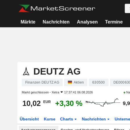
Märkte
Nachrichten
Analysen
Termine
DEUTZ AG
Finanzen DEUTZ AG
Aktien
630500
DE00063
Markt geschlossen -
Xetra
17:37:41 06.08.2026
Na
10,02
+3,30 %
EUR
9,
Übersicht
Kurse
Charts
Nachrichten
Untern