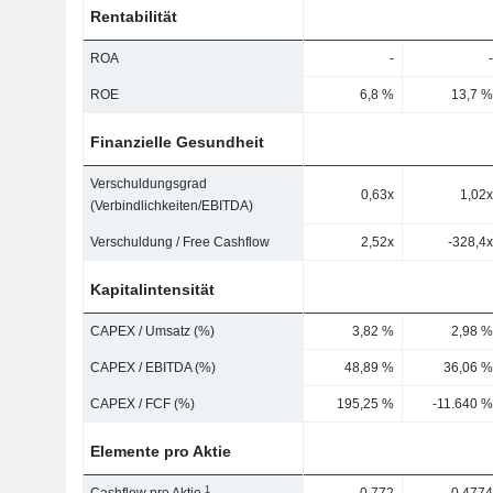
Rentabilität
ROA
-
-
ROE
6,8 %
13,7 %
Finanzielle Gesundheit
Verschuldungsgrad
0,63x
1,02x
(Verbindlichkeiten/EBITDA)
Verschuldung / Free Cashflow
2,52x
-328,4x
Kapitalintensität
CAPEX / Umsatz (%)
3,82 %
2,98 %
CAPEX / EBITDA (%)
48,89 %
36,06 %
CAPEX / FCF (%)
195,25 %
-11.640 %
Elemente pro Aktie
1