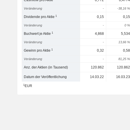
Cashflow pro Aktie
0,772
0,4774
Veränderung
-
-38,16 %
1
Dividende pro Aktie
0,15
0,15
Veränderung
-
0 %
1
Buchwert je Aktie
4,868
5,534
Veränderung
-
13,66 %
1
Gewinn pro Aktie
0,32
0,58
Veränderung
-
81,25 %
Anz. der Aktien (in Tausend)
120.862
120.862
Datum der Veröffentlichung
14.03.22
16.03.23
1
EUR