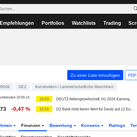
Empfehlungen
Portfolios
Watchlists
Trading
Scr
Zu einer Liste hinzufügen
PDF-
05006
DEZ
Konstruktion / Landwirtschaftliche Maschinen
chbörslich
20:55:14
16:03
DEUTZ Aktiengesellschaft, H1 2026 Earnings Call, Aug 06, 2026
973
-0,47 %
15:55
DZ Bank hebt fairen Wert für Deutz auf 12 Euro - 'Kaufen'
ehmen
Finanzen
Bewertung
Konsens
Ratings
Te