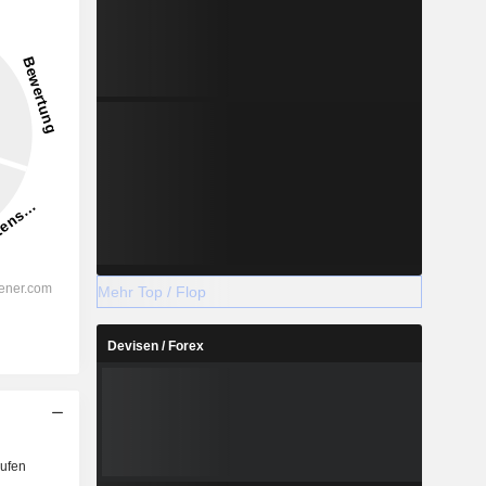
27,46 %
-
2028
%
12,84 %
Mehr Top / Flop
%
8,43 %
Devisen / Forex
%
8,25 %
%
6,96 %
%
5,3 %
%
76,21 %
ufen