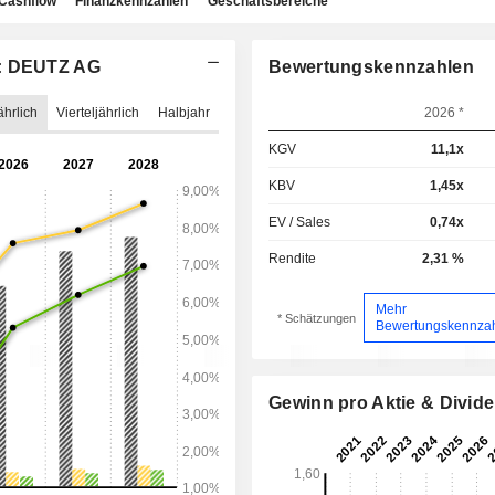
Cashflow
Finanzkennzahlen
Geschäftsbereiche
g: DEUTZ AG
Bewertungskennzahlen
ährlich
Vierteljährlich
Halbjahr
2026 *
KGV
11,1x
KBV
1,45x
EV / Sales
0,74x
Rendite
2,31 %
Mehr
* Schätzungen
Bewertungskennza
Gewinn pro Aktie & Divid