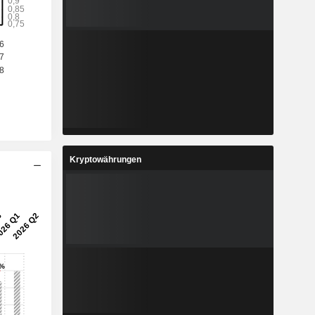
4
1,987
%
10,18 %
4
0,3411
%
17,85 %
6
8,958
%
13,02 %
9
1,308
%
19,03 %
Kryptowährungen
8
152.638
-
-