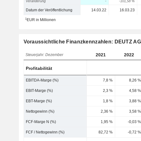
Veränderung
-
-101,58 %
Datum der Veröffentlichung
14.03.22
16.03.23
1
EUR in Millionen
Voraussichtliche Finanzkennzahlen: DEUTZ AG
2021
2022
Steuerjahr: Dezember
Profitabilität
EBITDA-Marge (%)
7,8 %
8,26 %
EBIT-Marge (%)
2,3 %
4,58 %
EBT-Marge (%)
1,8 %
3,88 %
Nettogewinn (%)
2,36 %
3,58 %
FCF-Marge N (%)
1,95 %
-0,03 %
FCF / Nettogewinn (%)
82,72 %
-0,72 %