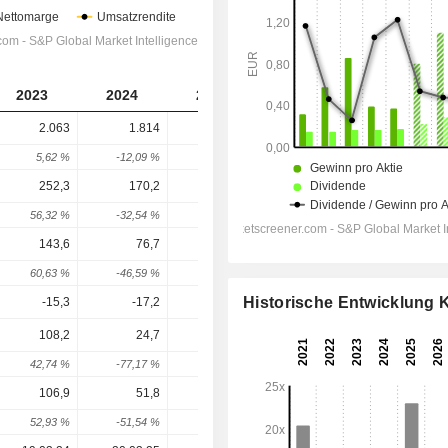
2023
2024
2025
2026
2027
2.063
1.814
2.044
2.410
2.664
5,62 %
-12,09 %
12,69 %
17,93 %
10,52 %
252,3
170,2
208
289
344,6
56,32 %
-32,54 %
22,21 %
38,94 %
19,23 %
143,6
76,7
112,3
180,4
215,9
60,63 %
-46,59 %
46,41 %
60,61 %
19,73 %
Historische Entwicklung
-15,3
-17,2
-19,2
-21,04
-20,48
108,2
24,7
54,7
145,2
224,5
42,74 %
-77,17 %
121,46 %
165,45 %
54,6 %
106,9
51,8
54,1
134,6
171,7
52,93 %
-51,54 %
4,44 %
148,84 %
27,52 %