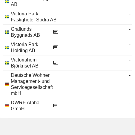
AB
Victoria Park
-
Fastigheter Södra AB
Graflunds
-
Byggnads AB
Victoria Park
-
Holding AB
Victoriahem
-
Björkriset AB
Deutsche Wohnen
-
Management- und
Servicegesellschaft
mbH
DWRE Alpha
-
GmbH