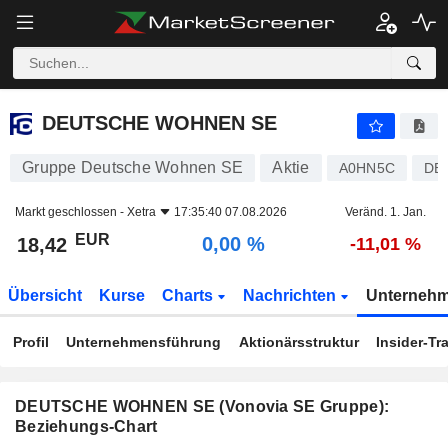
DEUTSCHE WOHNEN SE
18,42
€
0,00 %
DEUTSCHE WOHNEN SE
Gruppe Deutsche Wohnen SE
Aktie
A0HN5C
DE
Markt geschlossen -
Xetra
17:35:40 07.08.2026
Veränd. 1. Jan.
EUR
0,00 %
18,42
-11,01 %
Übersicht
Kurse
Charts
Nachrichten
Unterneh
Profil
Unternehmensführung
Aktionärsstruktur
Insider-Tr
DEUTSCHE WOHNEN SE (Vonovia SE Gruppe):
Beziehungs-Chart