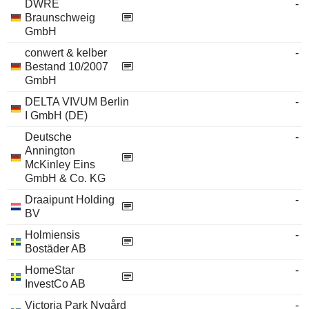
DWRE
-
Braunschweig
GmbH
conwert & kelber
-
Bestand 10/2007
GmbH
DELTA VIVUM Berlin
-
I GmbH (DE)
Deutsche
-
Annington
McKinley Eins
GmbH & Co. KG
Draaipunt Holding
-
BV
Holmiensis
-
Bostäder AB
HomeStar
-
InvestCo AB
Victoria Park Nygård
-