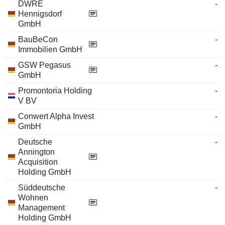
DWRE
-
Hennigsdorf
GmbH
BauBeCon
-
Immobilien GmbH
GSW Pegasus
-
GmbH
Promontoria Holding
-
V BV
Conwert Alpha Invest
-
GmbH
Deutsche
-
Annington
Acquisition
Holding GmbH
Süddeutsche
-
Wohnen
Management
Holding GmbH