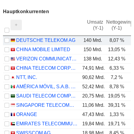
Hauptkonkurrenten
Umsatz
Nettogewinn
M
(Y-1)
(Y-1)
DEUTSCHE TELEKOM AG
140 Mrd.
8,07 %
CHINA MOBILE LIMITED
150 Mrd.
13,05 %
VERIZON COMMUNICATIONS, INC.
138 Mrd.
12,43 %
CHINA TELECOM CORPORATION LIMITED
74,91 Mrd.
6,33 %
NTT, INC.
90,62 Mrd.
7,2 %
AMÉRICA MÓVIL, S.A.B. DE C.V.
52,42 Mrd.
8,78 %
SAUDI TELECOM COMPANY
20,75 Mrd.
19,05 %
SINGAPORE TELECOMMUNICATIONS LIMITED
11,06 Mrd.
39,31 %
ORANGE
47,43 Mrd.
1,33 %
EMIRATES TELECOMMUNICATIONS GROUP COMPANY
19,84 Mrd.
19,71 %
SWISSCOM AG
18,98 Mrd.
8,45 %