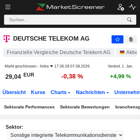
DEUTSCHE TELEKOM AG
29,04
€
-0,38 %
DEUTSCHE TELEKOM AG
Finanzielle Vergleiche Deutsche Telekom AG
Aktie
Markt geschlossen -
Xetra
17:36:28 07.08.2026
Veränd. 1. Jan.
EUR
-0,38 %
29,04
+4,99 %
Übersicht
Kurse
Charts
Nachrichten
Unterneh
Sektorale Performances
Sektorale Bewertungen
branchensp
Sektor: