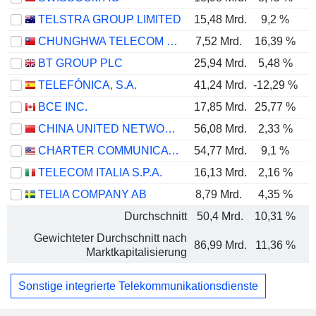
TELSTRA GROUP LIMITED
15,48 Mrd.
9,2 %
CHUNGHWA TELECOM CO., LTD.
7,52 Mrd.
16,39 %
BT GROUP PLC
25,94 Mrd.
5,48 %
TELEFÓNICA, S.A.
41,24 Mrd.
-12,29 %
BCE INC.
17,85 Mrd.
25,77 %
CHINA UNITED NETWORK COMMUNICATIONS LIMITED
56,08 Mrd.
2,33 %
CHARTER COMMUNICATIONS, INC.
54,77 Mrd.
9,1 %
TELECOM ITALIA S.P.A.
16,13 Mrd.
2,16 %
TELIA COMPANY AB
8,79 Mrd.
4,35 %
Durchschnitt
50,4 Mrd.
10,31 %
Gewichteter Durchschnitt nach
86,99 Mrd.
11,36 %
Marktkapitalisierung
Sonstige integrierte Telekommunikationsdienste