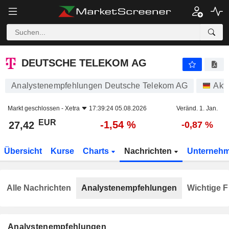
DEUTSCHE TELEKOM AG
27,42
€
-1,54 %
DEUTSCHE TELEKOM AG
Analystenempfehlungen Deutsche Telekom AG
Akt
Markt geschlossen -
Xetra
17:39:24 05.08.2026
Veränd. 1. Jan.
EUR
-1,54 %
27,42
-0,87 %
Übersicht
Kurse
Charts
Nachrichten
Unterneh
Alle Nachrichten
Analystenempfehlungen
Wichtige F
Analystenempfehlungen