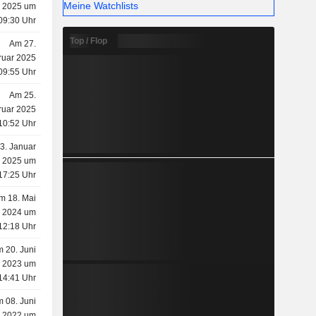
Meine Watchlists
2025 um
09:30 Uhr
Top / Flop
Am 27.
ruar 2025
09:55 Uhr
Am 25.
ruar 2025
10:52 Uhr
3. Januar
2025 um
17:25 Uhr
m 18. Mai
2024 um
12:18 Uhr
 20. Juni
2023 um
14:41 Uhr
 08. Juni
2022 um