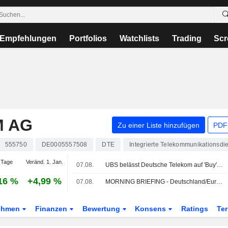
Empfehlungen
Portfolios
Watchlists
Trading
Scr
M AG
Zu einer Liste hinzufügen
PDF-
555750
DE0005557508
DTE
Integrierte Telekommunikationsdi
 Tage
Veränd. 1. Jan.
07.08.
UBS belässt Deutsche Telekom auf 'Buy' - Ziel 36,20 Euro
16 %
+4,99 %
07.08.
MORNING BRIEFING - Deutschland/Europa
ehmen
Finanzen
Bewertung
Konsens
Ratings
Te