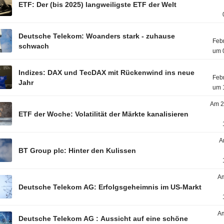
ETF: Der (bis 2025) langweiligste ETF der Welt
Deutsche Telekom: Woanders stark - zuhause
Feb
schwach
um 
Indizes: DAX und TecDAX mit Rückenwind ins neue
Feb
Jahr
um 
Am 2
ETF der Woche: Volatilität der Märkte kanalisieren
A
BT Group plc: Hinter den Kulissen
Am
Deutsche Telekom AG: Erfolgsgeheimnis im US-Markt
Am
Deutsche Telekom AG : Aussicht auf eine schöne