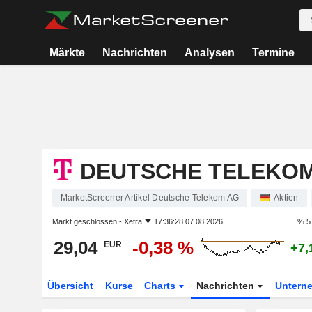
Märkte
Nachrichten
Analysen
Termine
DEUTSCHE TELEKO
MarketScreener Artikel Deutsche Telekom AG
Aktien
Markt geschlossen -
Xetra
17:36:28 07.08.2026
% 5
29,04
-0,38 %
EUR
+7,
Übersicht
Kurse
Charts
Nachrichten
Untern