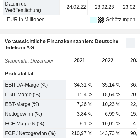
Datum der
24.02.22
23.02.23
23.02.2
Veröffentlichung
1
EUR in Millionen
Schätzungen
Voraussichtliche Finanzkennzahlen: Deutsche
Telekom AG
2021
2022
202
Steuerjahr: Dezember
Profitabilität
EBITDA-Marge (%)
34,31 %
35,14 %
36,
EBIT-Marge (%)
15,4 %
18,64 %
20,
EBT-Marge (%)
7,26 %
10,23 %
22,
Nettogewinn (%)
3,84 %
6,99 %
15,
FCF-Marge N (%)
8,1 %
10,05 %
14,
FCF / Nettogewinn (%)
210,97 %
143,73 %
90,