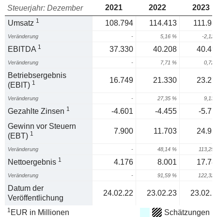
2021
2022
2023
Steuerjahr: Dezember
1
Umsatz
108.794
114.413
111.98
Veränderung
-
5,16 %
-2,12
1
EBITDA
37.330
40.208
40.49
Veränderung
-
7,71 %
0,72
Betriebsergebnis
16.749
21.330
23.27
1
(EBIT)
Veränderung
-
27,35 %
9,13
1
Gezahlte Zinsen
-4.601
-4.455
-5.71
Gewinn vor Steuern
7.900
11.703
24.95
1
(EBT)
Veränderung
-
48,14 %
113,25
1
Nettoergebnis
4.176
8.001
17.78
Veränderung
-
91,59 %
122,32
Datum der
24.02.22
23.02.23
23.02.2
Veröffentlichung
1
EUR in Millionen
Schätzungen