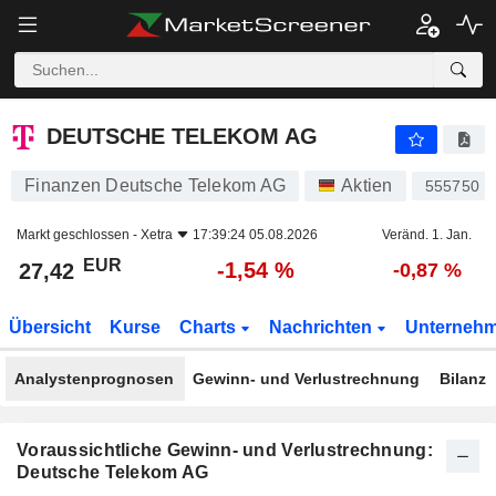
DEUTSCHE TELEKOM AG
27,42
€
-1,54 %
DEUTSCHE TELEKOM AG
Finanzen Deutsche Telekom AG
Aktien
555750
Markt geschlossen -
Xetra
17:39:24 05.08.2026
Veränd. 1. Jan.
EUR
-1,54 %
27,42
-0,87 %
Übersicht
Kurse
Charts
Nachrichten
Unterneh
Analystenprognosen
Gewinn- und Verlustrechnung
Bilanz
Voraussichtliche Gewinn- und Verlustrechnung:
Deutsche Telekom AG