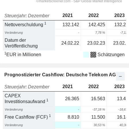
2021
2022
2023
Steuerjahr: Dezember
1
Nettoverschuldung
132.142
142.425
132.27
Veränderung
-
7,78 %
-7,12
Datum der
24.02.22
23.02.23
23.02.2
Veröffentlichung
1
EUR in Millionen
Schätzungen
Prognostizierter Cashflow: Deutsche Telekom AG
2021
2022
2023
Steuerjahr: Dezember
CAPEX
26.365
16.563
13.47
1
Investitionsaufwand
Veränderung
-
-37,18 %
-18,67
1
Free Cashflow (FCF)
8.810
11.500
16.14
Veränderung
-
30,53 %
40,36