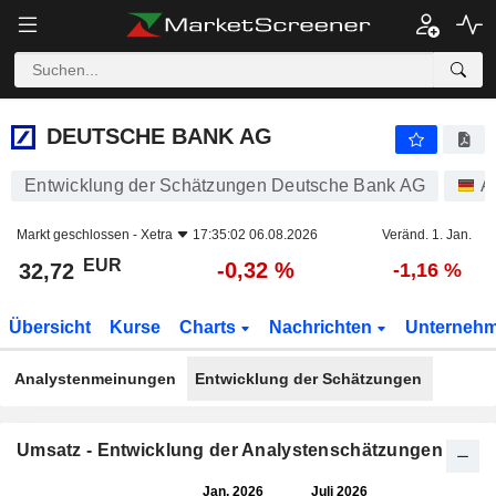
DEUTSCHE BANK AG
32,72
€
-0,32 %
DEUTSCHE BANK AG
Entwicklung der Schätzungen Deutsche Bank AG
A
Markt geschlossen -
Xetra
17:35:02 06.08.2026
Veränd. 1. Jan.
EUR
-0,32 %
32,72
-1,16 %
Übersicht
Kurse
Charts
Nachrichten
Unterneh
Analystenmeinungen
Entwicklung der Schätzungen
Umsatz - Entwicklung der Analystenschätzungen