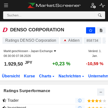
DENSO CORPORATION
1.929,50
¥
+0,23 %
DENSO CORPORATION
Ratings DENSO Corporation
Aktien
858734
J
Markt geschlossen -
Japan Exchange
Veränd. 1.
08:30:00 07.08.2026
Jan.
JPY
+0,23 %
1.929,50
-10,59 %
Übersicht
Kurse
Charts
Nachrichten
Unterneh
Ratings Surperformance
Trader
Investment