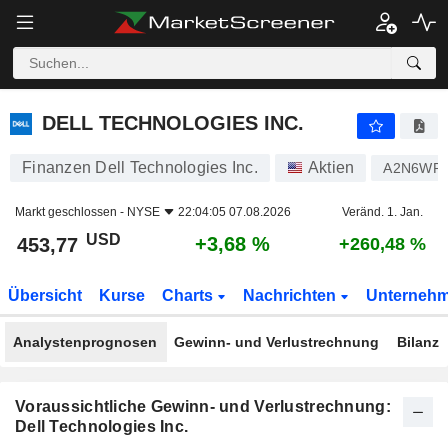
DELL TECHNOLOGIES INC.
453,77
$
+3,68 %
DELL TECHNOLOGIES INC.
Finanzen Dell Technologies Inc.
Aktien
A2N6WP
Markt geschlossen -
NYSE
22:04:05 07.08.2026
Veränd. 1. Jan.
USD
+3,68 %
453,77
+260,48 %
Übersicht
Kurse
Charts
Nachrichten
Unterneh
Analystenprognosen
Gewinn- und Verlustrechnung
Bilanz
Voraussichtliche Gewinn- und Verlustrechnung:
Dell Technologies Inc.