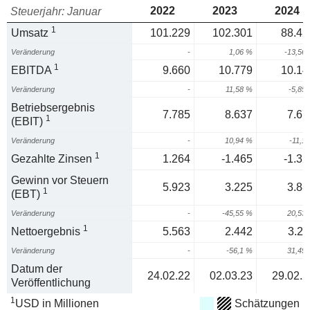
2022
2023
2024
Steuerjahr: Januar
1
Umsatz
101.229
102.301
88.42
Veränderung
-
1,06 %
-13,56
1
EBITDA
9.660
10.779
10.14
Veränderung
-
11,58 %
-5,85
Betriebsergebnis
7.785
8.637
7.67
1
(EBIT)
Veränderung
-
10,94 %
-11,1
1
Gezahlte Zinsen
1.264
-1.465
-1.32
Gewinn vor Steuern
5.923
3.225
3.88
1
(EBT)
Veränderung
-
-45,55 %
20,53
1
Nettoergebnis
5.563
2.442
3.21
Veränderung
-
-56,1 %
31,49
Datum der
24.02.22
02.03.23
29.02.2
Veröffentlichung
1
USD in Millionen
Schätzungen