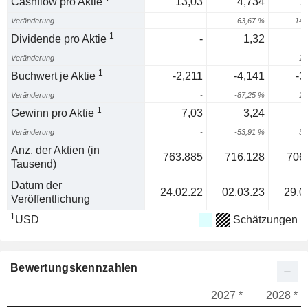
Cashflow pro Aktie
13,03
4,734
1
Veränderung
-
-63,67 %
148
1
Dividende pro Aktie
-
1,32
Veränderung
-
-
12
1
Buchwert je Aktie
-2,211
-4,141
-3
Veränderung
-
-87,25 %
18
1
Gewinn pro Aktie
7,03
3,24
Veränderung
-
-53,91 %
34
Anz. der Aktien (in
763.885
716.128
706
Tausend)
Datum der
24.02.22
02.03.23
29.0
Veröffentlichung
1
USD
Schätzungen
Bewertungskennzahlen
2027 *
2028 *