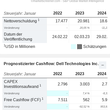
2022
2023
2024
Steuerjahr: Januar
1
Nettoverschuldung
17.477
20.981
18.62
Veränderung
-
20,05 %
-11,21
Datum der
24.02.22
02.03.23
29.02.2
Veröffentlichung
1
USD in Millionen
Schätzungen
Prognostizierter Cashflow: Dell Technologies Inc.
2022
2023
2024
Steuerjahr: Januar
CAPEX
2.796
3.003
2.75
1
Investitionsaufwand
Veränderung
-
7,4 %
-8,33
1
Free Cashflow (FCF)
7.511
562
5.92
Veränderung
-
-92,52 %
953,91