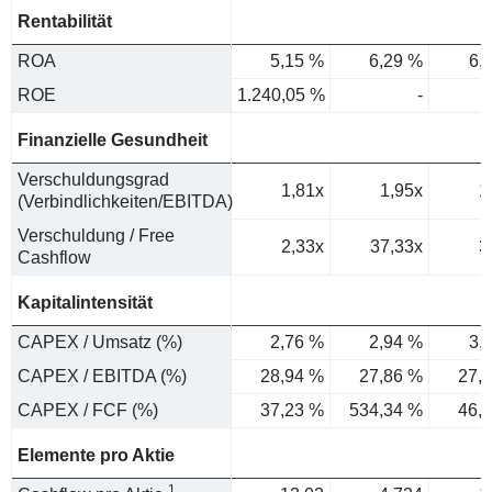
Rentabilität
ROA
5,15 %
6,29 %
6,
ROE
1.240,05 %
-
Finanzielle Gesundheit
Verschuldungsgrad
1,81x
1,95x
1
(Verbindlichkeiten/EBITDA)
Verschuldung / Free
2,33x
37,33x
3
Cashflow
Kapitalintensität
CAPEX / Umsatz (%)
2,76 %
2,94 %
3,
CAPEX / EBITDA (%)
28,94 %
27,86 %
27,
CAPEX / FCF (%)
37,23 %
534,34 %
46,
Elemente pro Aktie
1