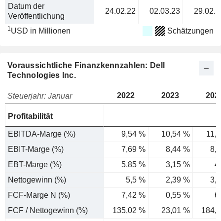
Datum der
24.02.22
02.03.23
29.02.2
Veröffentlichung
1
USD in Millionen
Schätzungen
Voraussichtliche Finanzkennzahlen: Dell
Technologies Inc.
2022
2023
202
Steuerjahr: Januar
Profitabilität
EBITDA-Marge (%)
9,54 %
10,54 %
11,
EBIT-Marge (%)
7,69 %
8,44 %
8,
EBT-Marge (%)
5,85 %
3,15 %
4
Nettogewinn (%)
5,5 %
2,39 %
3,
FCF-Marge N (%)
7,42 %
0,55 %
6
FCF / Nettogewinn (%)
135,02 %
23,01 %
184,