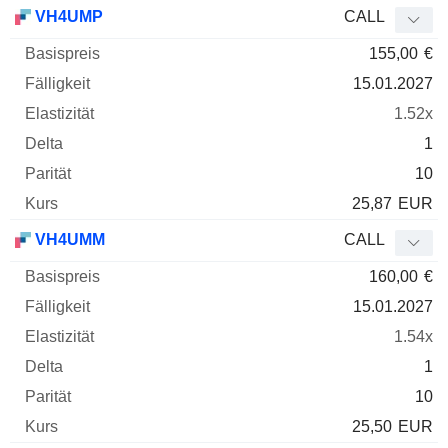
Basispreis
Fälligkeit
Elastizität
Delta
VH4UMP
CALL
WKN
Typ
Parität
155,00
€
15.01.2027
1.52x
1
10
25,87
EUR
VH4UMM
CALL
160,00
€
15.01.2027
1.54x
1
10
25,50
EUR