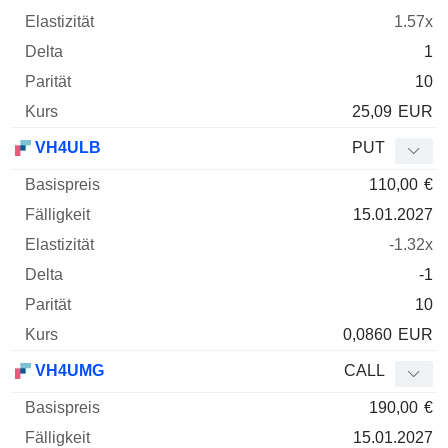
1.57x
1
10
25,09
EUR
VH4ULB
PUT
110,00
€
15.01.2027
-1.32x
-1
10
0,0860
EUR
VH4UMG
CALL
190,00
€
15.01.2027