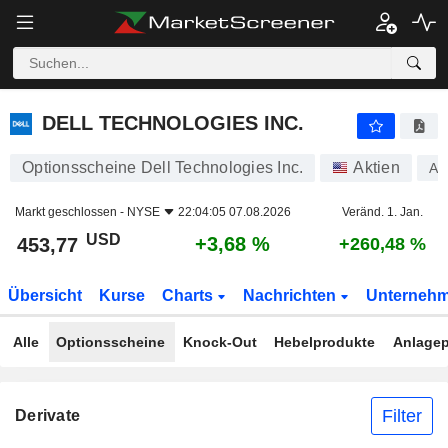
DELL TECHNOLOGIES INC.
453,77
$
+3,68 %
DELL TECHNOLOGIES INC.
Optionsscheine Dell Technologies Inc.
Aktien
A
Markt geschlossen -
NYSE
22:04:05 07.08.2026
Veränd. 1. Jan.
USD
+3,68 %
453,77
+260,48 %
Übersicht
Kurse
Charts
Nachrichten
Unterneh
Alle
Optionsscheine
Knock-Out
Hebelprodukte
Anlagep
Filter
Derivate