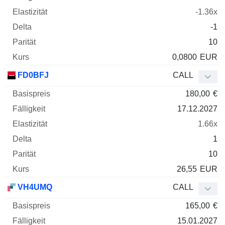
-1.36x
-1
10
0,0800
EUR
FD0BFJ
CALL
180,00
€
17.12.2027
1.66x
1
10
26,55
EUR
VH4UMQ
CALL
165,00
€
15.01.2027