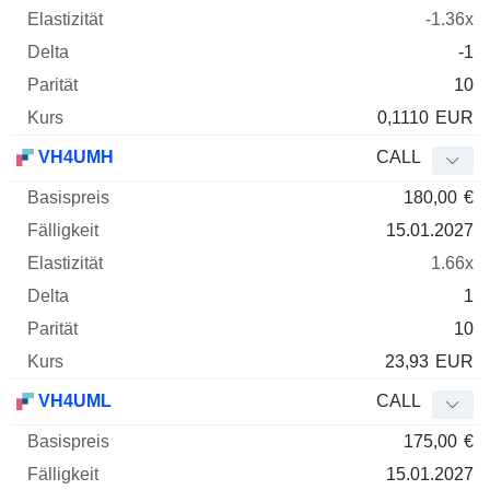
-1.36x
-1
10
0,1110
EUR
VH4UMH
CALL
180,00
€
15.01.2027
1.66x
1
10
23,93
EUR
VH4UML
CALL
175,00
€
15.01.2027