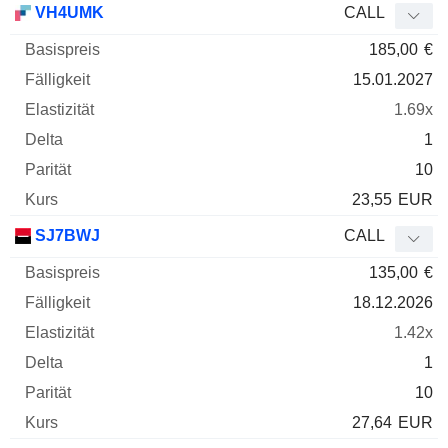
VH4UMK
CALL
185,00
€
15.01.2027
1.69x
1
10
23,55
EUR
SJ7BWJ
CALL
135,00
€
18.12.2026
1.42x
1
10
27,64
EUR