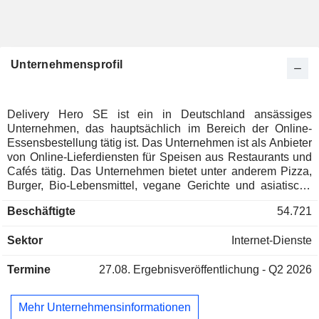
Unternehmensprofil
Delivery Hero SE ist ein in Deutschland ansässiges
Unternehmen, das hauptsächlich im Bereich der Online-
Essensbestellung tätig ist. Das Unternehmen ist als Anbieter
von Online-Lieferdiensten für Speisen aus Restaurants und
Cafés tätig. Das Unternehmen bietet unter anderem Pizza,
Burger, Bio-Lebensmittel, vegane Gerichte und asiatische
Speisen an. Sein Markenportfolio umfasst Foodpanda,
Beschäftigte
54.721
PedidosYa, Clickdelivery, Talabat, Yemeksepeti, Donesi,
Hungerstation, Carriage, Otlob, Mjam und weitere. Das
Sektor
Internet-Dienste
Unternehmen ist weltweit in mehr als 40 Ländern tätig,
darunter in Europa, dem Nahen Osten, Nordafrika, Asien
Termine
27.08.
Ergebnisveröffentlichung - Q2 2026
und Amerika. Die Dienste des Unternehmens sind über eine
Webversion und eine mobile App verfügbar.
Mehr Unternehmensinformationen