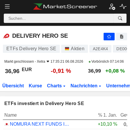
DELIVERY HERO SE
36,96
€
-0,91 %
DELIVERY HERO SE
ETFs Delivery Hero SE
Aktien
A2E4K4
DE000
Markt geschlossen -
Xetra
17:35:21 06.08.2026
Vorbörslich
07:14:06
EUR
-0,91 %
36,96
36,99
+0,08 %
Übersicht
Kurse
Charts
Nachrichten
Unterneh
ETFs investiert in Delivery Hero SE
Name
% 1. Jan.
Gew
NOMURA NEXT FUNDS INTERNATIONAL EQUITY MSCI-KOKUSAI (YEN-HEDGED) ETF - JPY
+10,10 %
0,