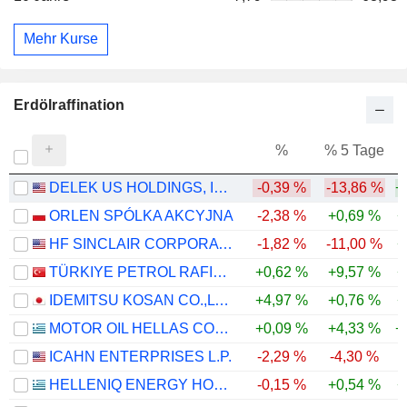
Mehr Kurse
Erdölraffination
%
% 5 Tage
%
DELEK US HOLDINGS, INC.
-0,39 %
-13,86 %
+
ORLEN SPÓLKA AKCYJNA
-2,38 %
+0,69 %
+
HF SINCLAIR CORPORATION
-1,82 %
-11,00 %
+
TÜRKIYE PETROL RAFINERILERI
+0,62 %
+9,57 %
+
IDEMITSU KOSAN CO.,LTD.
+4,97 %
+0,76 %
+
MOTOR OIL HELLAS CORINTH REFINERIES S.A.
+0,09 %
+4,33 %
+
ICAHN ENTERPRISES L.P.
-2,29 %
-4,30 %
-
HELLENIQ ENERGY HOLDINGS S.A.
-0,15 %
+0,54 %
+