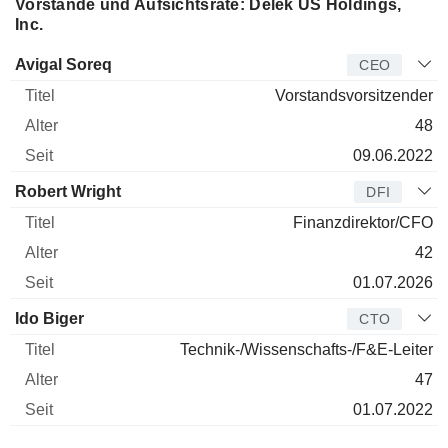
Vorstände und Aufsichtsräte: Delek US Holdings,
Inc.
Manager
Titel
Alter
Seit
Avigal Soreq
CEO
Vorstandsvorsitzender
48
09.06.2022
Robert Wright
DFI
Finanzdirektor/CFO
42
01.07.2026
Ido Biger
CTO
Technik-/Wissenschafts-/F&E-Leiter
47
01.07.2022