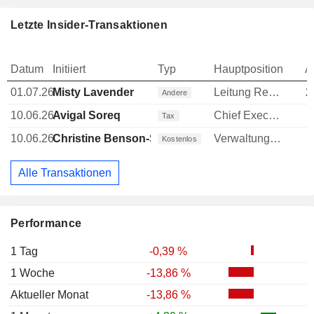
Letzte Insider-Transaktionen
Datum
Initiiert
Typ
Hauptposition
A
01.07.26
Misty Lavender
Leitung Rechtsabteilung
2
Andere
10.06.26
Avigal Soreq
Chief Executive Officer (CEO)
-
Tax
10.06.26
Christine Benson-Schwartzstein
Verwaltungsratsmitglied
Kostenlos
Alle Transaktionen
Performance
1 Tag
-0,39 %
1 Woche
-13,86 %
Aktueller Monat
-13,86 %