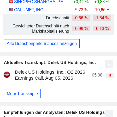
SINOPEC SHANGHAI PETROCHEMICAL COMPANY LIMITED
+0,44 %
+0,88 %
-
CALUMET, INC.
-5,73 %
-10,66 %
+
Durchschnitt
-0,66 %
-1,64 %
+
Gewichteter Durchschnitt nach
-0,99 %
-0,13 %
+
Marktkapitalisierung
Alle Branchenperformances anzeigen
Aktuelles Transkript: Delek US Holdings, Inc.
Delek US Holdings, Inc., Q2 2026
05.08.
Earnings Call, Aug 05, 2026
Mehr Transkripte
Empfehlungen der Analysten: Delek US Holdings,