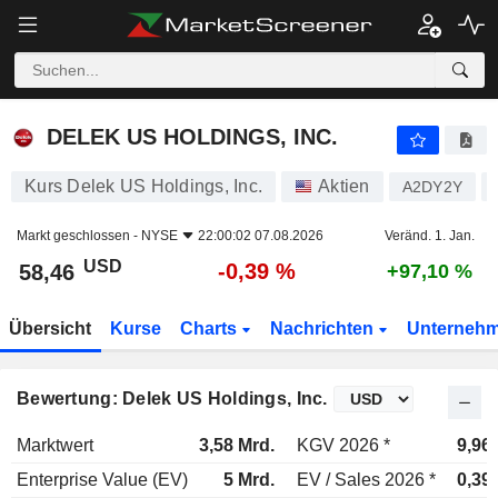
DELEK US HOLDINGS, INC.
58,46
$
-0,39 %
DELEK US HOLDINGS, INC.
Kurs Delek US Holdings, Inc.
Aktien
A2DY2Y
Markt geschlossen -
NYSE
22:00:02 07.08.2026
Veränd. 1. Jan.
USD
-0,39 %
58,46
+97,10 %
Übersicht
Kurse
Charts
Nachrichten
Unterneh
Bewertung: Delek US Holdings, Inc.
Marktwert
3,58 Mrd.
KGV 2026 *
9,96
Enterprise Value (EV)
5 Mrd.
EV / Sales 2026 *
0,39