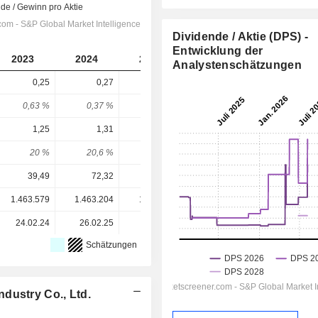
Dividende / Aktie (DPS) -
Entwicklung der
2023
2024
2025
2026
2027
Analystenschätzungen
0,25
0,27
0,38
0,6
0,72
0,63 %
0,37 %
0,44 %
0,68 %
0,82 %
1,25
1,31
1,49
1,985
2,47
20 %
20,6 %
25,5 %
30,2 %
29,1 %
39,49
72,32
85,64
87,80
87,80
1.463.579
1.463.204
1.463.116
1.463.116
-
24.02.24
26.02.25
14.04.26
-
-
Schätzungen
dustry Co., Ltd.