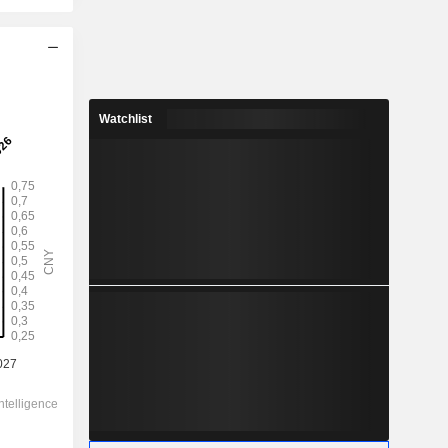
2028
0,3608
Watchlist
0,41 %
3,02
11,9 %
87,80
-
-