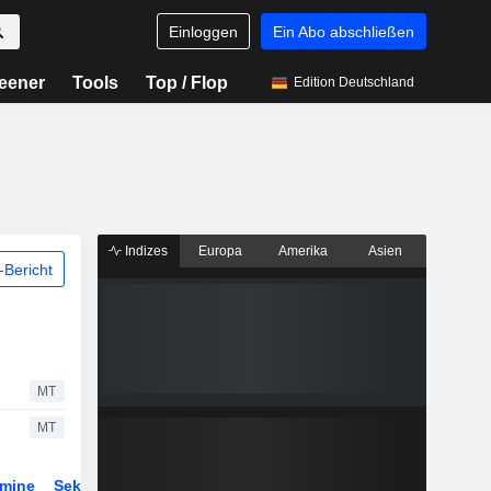
Einloggen
Ein Abo abschließen
eener
Tools
Top / Flop
Edition Deutschland
Indizes
Europa
Amerika
Asien
Bericht
MT
MT
rmine
Sektor