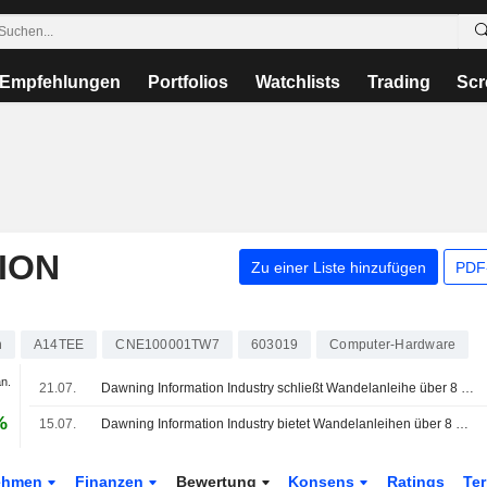
Empfehlungen
Portfolios
Watchlists
Trading
Scr
ION
Zu einer Liste hinzufügen
PDF-
n
A14TEE
CNE100001TW7
603019
Computer-Hardware
an.
21.07.
Dawning Information Industry schließt Wandelanleihe über 8 Mrd. Yuan ab; Aktie fällt um 4%
%
15.07.
Dawning Information Industry bietet Wandelanleihen über 8 Mrd. Yuan an
ehmen
Finanzen
Bewertung
Konsens
Ratings
Te