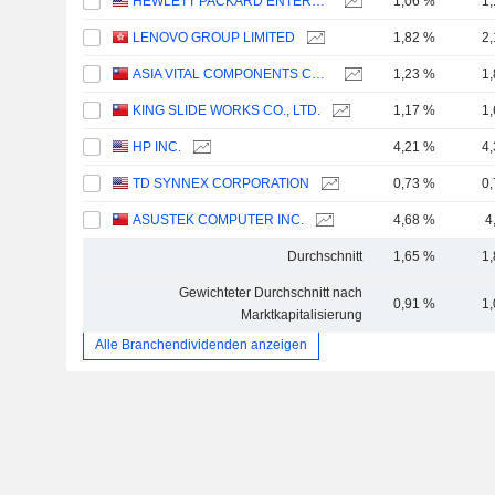
HEWLETT PACKARD ENTERPRISE COMPANY
1,06 %
1
LENOVO GROUP LIMITED
1,82 %
2
ASIA VITAL COMPONENTS CO., LTD.
1,23 %
1
KING SLIDE WORKS CO., LTD.
1,17 %
1
HP INC.
4,21 %
4
TD SYNNEX CORPORATION
0,73 %
0
ASUSTEK COMPUTER INC.
4,68 %
4
Durchschnitt
1,65 %
1
Gewichteter Durchschnitt nach
0,91 %
1
Marktkapitalisierung
Alle Branchendividenden anzeigen