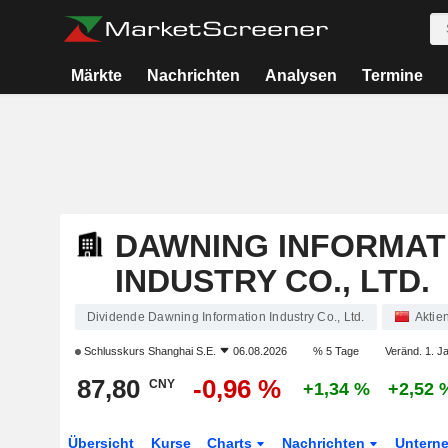
Märkte
Nachrichten
Analysen
Termine
DAWNING INFORMAT
INDUSTRY CO., LTD.
Dividende Dawning Information Industry Co., Ltd.
Aktie
Schlusskurs
Shanghai S.E.
06.08.2026
% 5 Tage
Veränd. 1. J
87,80
-0,96 %
CNY
+1,34 %
+2,52 
Übersicht
Kurse
Charts
Nachrichten
Untern