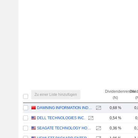
Dividendenrendite
Divi
Zu einer Liste hinzufügen
(N)
(
DAWNING INFORMATION INDUSTRY CO., LTD.
0,68 %
0
DELL TECHNOLOGIES INC.
0,54 %
0
SEAGATE TECHNOLOGY HOLDINGS PLC
0,36 %
0