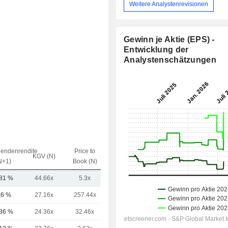
Weitere Analystenrevisionen
Gewinn je Aktie (EPS) -
Entwicklung der
Analystenschätzungen
dendenrendite
Price to
EV / Sales
KGV (N)
N+1)
Book (N)
(N)
,81 %
44.66x
5.3x
-
,6 %
27.16x
257.44x
1.85x
,36 %
24.36x
32.46x
9.83x