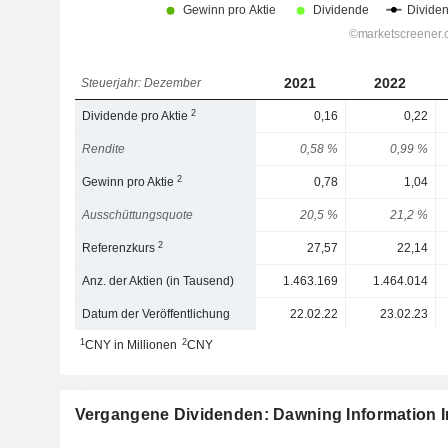
2021
2022
Steuerjahr: Dezember
2
Dividende pro Aktie
0,16
0,22
Rendite
0,58 %
0,99 %
2
Gewinn pro Aktie
0,78
1,04
Ausschüttungsquote
20,5 %
21,2 %
2
Referenzkurs
27,57
22,14
Anz. der Aktien (in Tausend)
1.463.169
1.464.014
Datum der Veröffentlichung
22.02.22
23.02.23
1
2
CNY in Millionen
CNY
Vergangene Dividenden: Dawning Information In