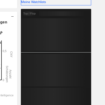
Meine Watchlists
Top / Flop
ngen