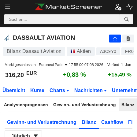
DASSAULT AVIATION
316,20
€
+0,83 %
DASSAULT AVIATION
Bilanz Dassault Aviation
Aktien
A3C9Y0
FR00
Markt geschlossen -
Euronext Paris
17:55:00 07.08.2026
Veränd. 1. Jan.
EUR
+0,83 %
316,20
+15,49 %
Übersicht
Kurse
Charts
Nachrichten
Unterneh
Analystenprognosen
Gewinn- und Verlustrechnung
Bilanz
Gewinn- und Verlustrechnung
Bilanz
Cashflow
Fin
Jährlich