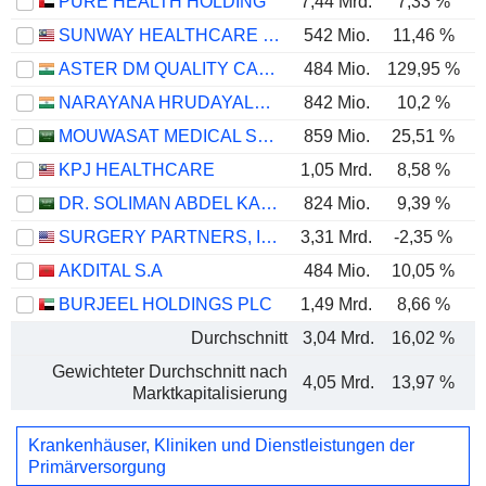
PURE HEALTH HOLDING
7,44 Mrd.
7,33 %
SUNWAY HEALTHCARE HOLDINGS
542 Mio.
11,46 %
ASTER DM QUALITY CARE LIMITED
484 Mio.
129,95 %
NARAYANA HRUDAYALAYA LIMITED
842 Mio.
10,2 %
MOUWASAT MEDICAL SERVICES COMPANY
859 Mio.
25,51 %
KPJ HEALTHCARE
1,05 Mrd.
8,58 %
DR. SOLIMAN ABDEL KADER FAKEEH HOSPITAL COMPANY
824 Mio.
9,39 %
SURGERY PARTNERS, INC.
3,31 Mrd.
-2,35 %
AKDITAL S.A
484 Mio.
10,05 %
BURJEEL HOLDINGS PLC
1,49 Mrd.
8,66 %
Durchschnitt
3,04 Mrd.
16,02 %
Gewichteter Durchschnitt nach
4,05 Mrd.
13,97 %
Marktkapitalisierung
Krankenhäuser, Kliniken und Dienstleistungen der
Primärversorgung