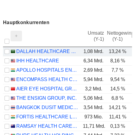
Hauptkonkurrenten
Umsatz
Nettogewinn
M
(Y-1)
(Y-1)
DALLAH HEALTHCARE COMPANY
1,08 Mrd.
13,24 %
IHH HEALTHCARE
6,34 Mrd.
8,16 %
APOLLO HOSPITALS ENTERPRISE LIMITED
2,69 Mrd.
7,7 %
ENCOMPASS HEALTH CORPORATION
5,94 Mrd.
9,54 %
AIER EYE HOSPITAL GROUP CO., LTD.
3,2 Mrd.
14,5 %
THE ENSIGN GROUP, INC.
5,06 Mrd.
6,8 %
BANGKOK DUSIT MEDICAL SERVICES
3,54 Mrd.
14,21 %
FORTIS HEALTHCARE LIMITED
973 Mio.
11,41 %
RAMSAY HEALTH CARE LIMITED
11,71 Mrd.
0,13 %