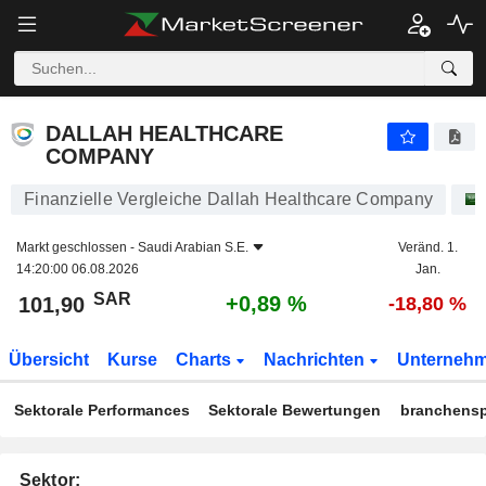
DALLAH HEALTHCARE COMPANY
101,90
﷼
+0
DALLAH HEALTHCARE
COMPANY
Finanzielle Vergleiche Dallah Healthcare Company
Markt geschlossen -
Saudi Arabian S.E.
Veränd. 1.
14:20:00 06.08.2026
Jan.
SAR
+0,89 %
101,90
-18,80 %
Übersicht
Kurse
Charts
Nachrichten
Unterneh
Sektorale Performances
Sektorale Bewertungen
branchensp
Sektor: