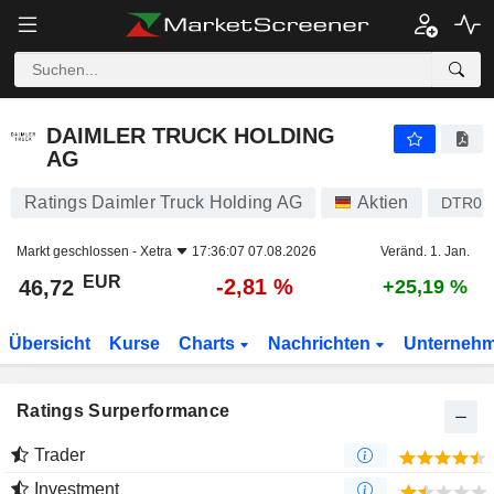
DAIMLER TRUCK HOLDING AG
46,72
€
-2,81 %
DAIMLER TRUCK HOLDING
AG
Ratings Daimler Truck Holding AG
Aktien
DTR0C
Markt geschlossen -
Xetra
17:36:07 07.08.2026
Veränd. 1. Jan.
EUR
-2,81 %
46,72
+25,19 %
Übersicht
Kurse
Charts
Nachrichten
Unterneh
Ratings Surperformance
Trader
Investment