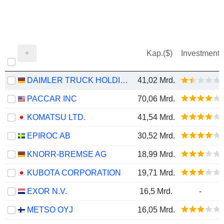
Kap.($)
Investment
DAIMLER TRUCK HOLDING AG
41,02 Mrd.
PACCAR INC
70,06 Mrd.
KOMATSU LTD.
41,54 Mrd.
EPIROC AB
30,52 Mrd.
KNORR-BREMSE AG
18,99 Mrd.
KUBOTA CORPORATION
19,71 Mrd.
EXOR N.V.
16,5 Mrd.
-
METSO OYJ
16,05 Mrd.