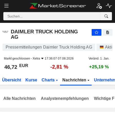
DAIMLER TRUCK HOLDING AG
46,72
€
-2,81 %
DAIMLER TRUCK HOLDING
AG
Pressemitteilungen Daimler Truck Holding AG
Aktie
Markt geschlossen -
Xetra
17:36:07 07.08.2026
Veränd. 1. Jan.
EUR
-2,81 %
46,72
+25,19 %
Übersicht
Kurse
Charts
Nachrichten
Unterneh
Alle Nachrichten
Analystenempfehlungen
Wichtige F