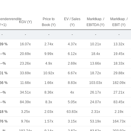
dendenrendite
Price to
EV / Sales
Marktkap. /
Marktkap. /
KGV (Y)
Y+1)
Book (Y)
(Y)
EBITDA (Y)
EBIT (Y)
-
-
-
-
-
-
,39 %
16.07x
2.74x
4.37x
10.21x
13.32x
.--%
20.69x
9.99x
6.12x
18.4x
19.45x
.--%
23.26x
4.9x
2.69x
13.66x
18.33x
,01 %
33.69x
10.92x
6.67x
18.72x
29.88x
,66 %
11.68x
1.66x
8.83x
103.03x
182.09x
.--%
34.51x
8.36x
4x
26.17x
27.21x
.--%
84.39x
8.3x
5.05x
24.07x
83.45x
,18 %
3.25x
2.03x
63.83x
2.31x
2.19x
,76 %
9.76x
1.57x
3.15x
53.19x
164.73x