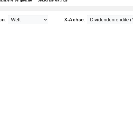
nanzielle Vergleiche
Sektorale Ratings
on:
X-Achse: