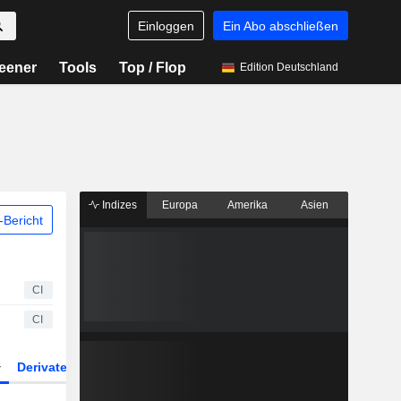
Einloggen
Ein Abo abschließen
eener
Tools
Top / Flop
Edition Deutschland
Indizes
Europa
Amerika
Asien
Bericht
CI
CI
Derivate
ETFs