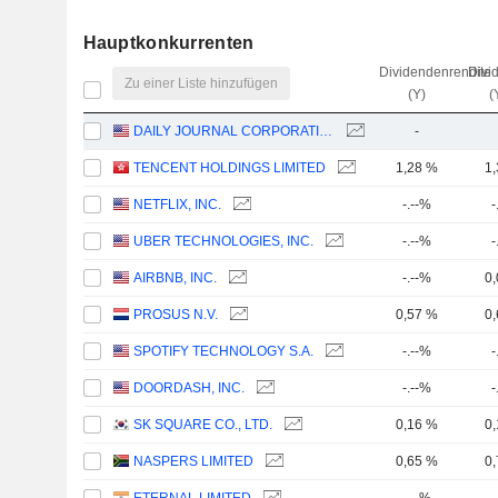
Hauptkonkurrenten
Dividendenrendite
Divi
Zu einer Liste hinzufügen
(Y)
(
DAILY JOURNAL CORPORATION
-
TENCENT HOLDINGS LIMITED
1,28 %
1
NETFLIX, INC.
-.--%
-
UBER TECHNOLOGIES, INC.
-.--%
-
AIRBNB, INC.
-.--%
0
PROSUS N.V.
0,57 %
0
SPOTIFY TECHNOLOGY S.A.
-.--%
-
DOORDASH, INC.
-.--%
-
SK SQUARE CO., LTD.
0,16 %
0
NASPERS LIMITED
0,65 %
0