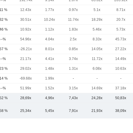
.--%
192.74x
9.14x
2.87x
83.62x
203.92x
,11 %
12.43x
1.77x
0.97x
5.1x
8.71x
,32 %
30.51x
10.24x
11.74x
18.29x
20.7x
,46 %
10.92x
1.12x
1.83x
5.46x
5.73x
.--%
54.96x
4.04x
2.5x
8.33x
45.73x
,67 %
-26.21x
8.01x
0.85x
14.05x
27.22x
.--%
21.17x
4.41x
3.74x
11.72x
14.49x
,23 %
29.02x
1.48x
1.31x
6.08x
10.63x
,14 %
-69.68x
1.99x
-
-
-
.--%
51.99x
1.52x
3.15x
14.69x
37.18x
,52 %
28,69x
4,96x
7,43x
24,28x
50,83x
,58 %
25,34x
5,45x
7,91x
21,93x
38,09x