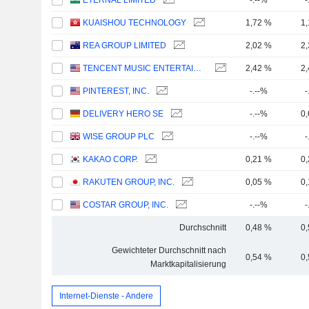
ETERNAL LIMITED
-.--%
-
KUAISHOU TECHNOLOGY
1,72 %
1
REA GROUP LIMITED
2,02 %
2
TENCENT MUSIC ENTERTAINMENT GROUP
2,42 %
2
PINTEREST, INC.
-.--%
-
DELIVERY HERO SE
-.--%
0
WISE GROUP PLC
-.--%
-
KAKAO CORP.
0,21 %
0
RAKUTEN GROUP, INC.
0,05 %
0
COSTAR GROUP, INC.
-.--%
-
Durchschnitt
0,48 %
0
Gewichteter Durchschnitt nach
0,54 %
0
Marktkapitalisierung
Internet-Dienste - Andere