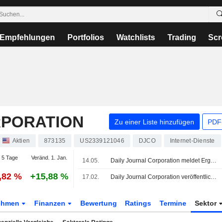
Empfehlungen
Portfolios
Watchlists
Trading
Scr
RPORATION
Zu einer Liste hinzufügen
PDF-
Aktien
873135
US2339121046
DJCO
Internet-Dienste
 5 Tage
Veränd. 1. Jan.
14.05.
Daily Journal Corporation meldet Ergebniszahlen für das zweite Quartal und das zum 31. März 2026 endende Halbjahr
,82 %
+15,88 %
17.02.
Daily Journal Corporation veröffentlicht Finanzergebnisse für das erste Quartal zum 31. Dezember 2025
ehmen
Finanzen
Bewertung
Ratings
Termine
Sektor