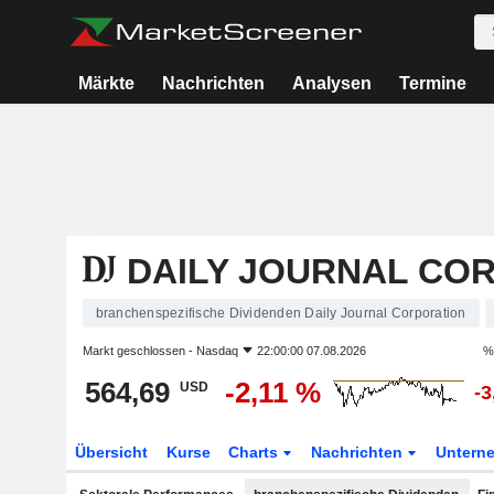
Märkte
Nachrichten
Analysen
Termine
DAILY JOURNAL CO
branchenspezifische Dividenden Daily Journal Corporation
Markt geschlossen -
Nasdaq
22:00:00 07.08.2026
%
564,69
-2,11 %
USD
-3
Übersicht
Kurse
Charts
Nachrichten
Untern