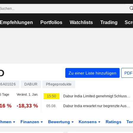
Empfehlungen
Portfolios
Watchlists
Trading
Scr
D
Zu einer Liste hinzufügen
PDF-
16A01026
DABUR
Pflegeprodukte
5 Tage
Veränd. 1. Jan.
15:50
Dabur India Limited genehmigt Schlussdividende für das am 31. März 2026 beendete Geschäftsjahr
,16 %
-18,33 %
05.08.
Dabur India erwartet nur begrenzte Auswirkungen durch Verbot bestimmter Produktkennzeichnungen durch Indiens Lebensmittelaufsicht
ehmen
Finanzen
Bewertung
Konsens
Ratings
Te