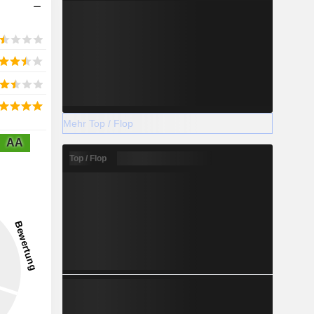
Mehr Top / Flop
AA
Top / Flop