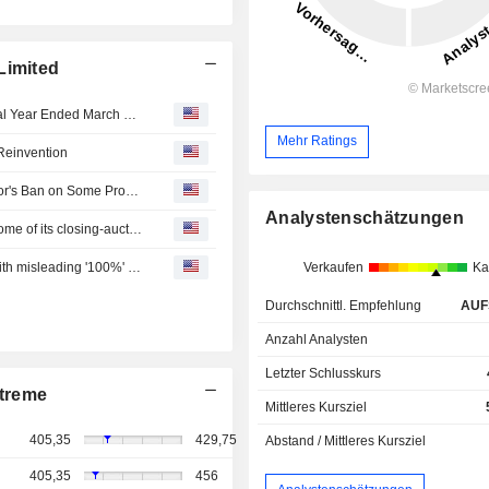
Limited
Dabur India Limited Approves Final Dividend for Financial Year Ended March 31, 2026
Mehr Ratings
 Reinvention
Dabur India Sees Limited Impact of Indian Food Regulator's Ban on Some Product Labels
Analystenschätzungen
Indian shares fall ahead of RBI decision; Nifty unwinds some of its closing-auction bounce
India's food regulator bars Dabur from selling products with misleading '100%' claims
Verkaufen
Ka
Durchschnittl. Empfehlung
AUF
Anzahl Analysten
Letzter Schlusskurs
treme
Mittleres Kursziel
405,35
429,75
Abstand / Mittleres Kursziel
405,35
456