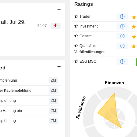
Ratings
Trader
ll, Jul 29,
29.07.
Investment
Gesamt
Qualität der
Veröffentlichungen
ESG MSCI
ted
empfehlung
ZM
iner Kaufempfehlung
ZM
mpfehlung
ZM
e Haltung ein
ZM
mpfehlung
ZM