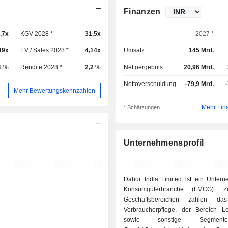
Finanzen
,7x
KGV 2028 *
31,5x
2027 *
49x
EV / Sales 2028 *
4,14x
Umsatz
145 Mrd.
1 %
Rendite 2028 *
2,2 %
Nettoergebnis
20,96 Mrd.
Nettoverschuldung
-79,9 Mrd.
Mehr Bewertungskennzahlen
Mehr Fin
* Schätzungen
Unternehmensprofil
Dabur India Limited ist ein Unter
Konsumgüterbranche (FMCG). Z
Geschäftsbereichen zählen da
Verbraucherpflege, der Bereich Le
sowie sonstige Segmen