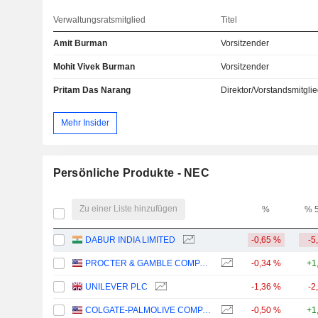
Verwaltungsratsmitglied
Titel
Amit Burman
Vorsitzender
Mohit Vivek Burman
Vorsitzender
Pritam Das Narang
Direktor/Vorstandsmitgli
Mehr Insider
Persönliche Produkte - NEC
Zu einer Liste hinzufügen
%
% 
DABUR INDIA LIMITED
-0,65 %
-5
PROCTER & GAMBLE COMPANY
-0,34 %
+1
UNILEVER PLC
-1,36 %
-2
COLGATE-PALMOLIVE COMPANY
-0,50 %
+1