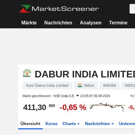
Märkte
Nachrichten
Analysen
Termine
DABUR INDIA LIMITE
Kurs Dabur India Limited
Aktien
946069
INE0
Markt geschlossen -
NSE India S.E.
13:05:07 06.08.2026
% 
411,30
-0,65 %
INR
-5
Übersicht
Kurse
Charts
Nachrichten
Untern