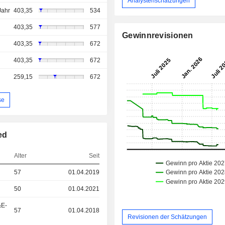
Analystenschätzungen
Jahr
403,35
534
403,35
577
Gewinnrevisionen
403,35
672
403,35
672
259,15
672
se
ed
Alter
Seit
57
01.04.2019
50
01.04.2021
&E-
57
01.04.2018
Revisionen der Schätzungen