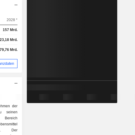
2028 *
157 Mrd.
23,18 Mrd.
-79,76 Mrd.
anzdaten
nehmen der
u seinen
s Bereich
bensmittel
te. Der