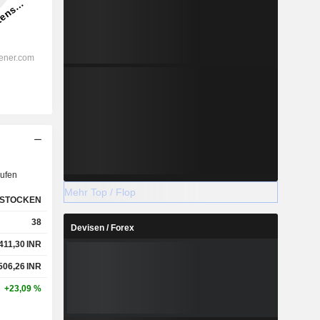
ufen
Mehr Top / Flop
STOCKEN
38
Devisen / Forex
411,30
INR
506,26
INR
+23,09 %