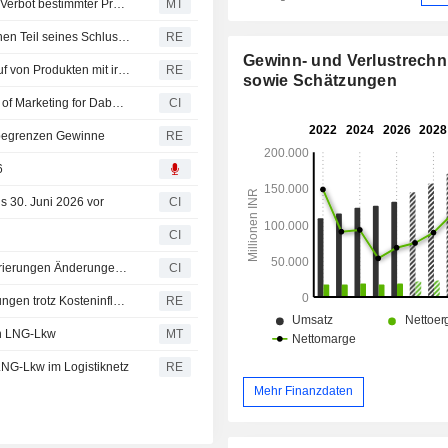
Dabur India erwartet nur begrenzte Auswirkungen durch Verbot bestimmter Produktkennzeichnungen durch Indiens Lebensmittelaufsicht
MT
Dabur Shwaasamrit.
Indische Aktien fallen vor RBI-Entscheidung; Nifty gibt einen Teil seines Schlussauktion-Sprungs wieder ab
RE
Gewinn- und Verlustrech
Indiens Lebensmittelaufsicht untersagt Dabur den Verkauf von Produkten mit irreführenden '100%'-Angaben
RE
sowie Schätzungen
Dabur India Limited Appointment of Binit Kumar as Head of Marketing for Dabur's Health Supplements, Hydration and Baby Care Business
CI
e begrenzen Gewinne
RE
6
is 30. Juni 2026 vor
CI
CI
Dabur India Limited kündigt aufgrund interner Umstrukturierungen Änderungen im Senior Management an, wirksam zum 29. Januar 2026
CI
Indiens Dabur steigert Quartalsgewinn dank Preiserhöhungen trotz Kosteninflation
RE
on LNG-Lkw
MT
LNG-Lkw im Logistiknetz
RE
Mehr Finanzdaten