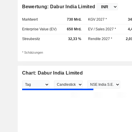
Bewertung: Dabur India Limited
Marktwert
730 Mrd.
KGV 2027 *
34
Enterprise Value (EV)
650 Mrd.
EV / Sales 2027 *
4,
Streubesitz
32,33 %
Rendite 2027 *
2,0
* Schätzungen
Chart: Dabur India Limited