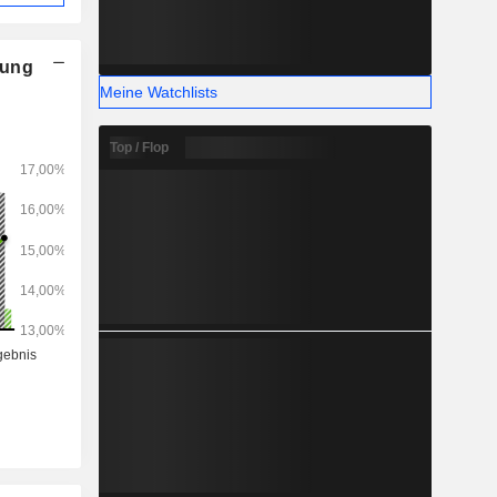
nung
Meine Watchlists
Top / Flop