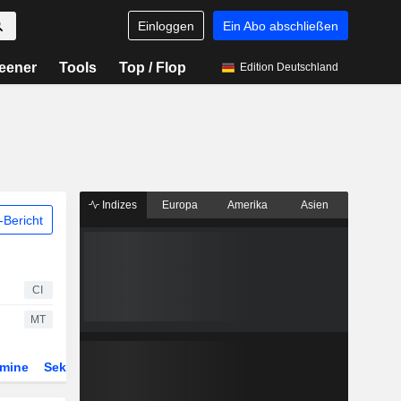
Einloggen
Ein Abo abschließen
eener
Tools
Top / Flop
Edition Deutschland
Indizes
Europa
Amerika
Asien
Bericht
CI
MT
rmine
Sektor
Derivate
ETFs