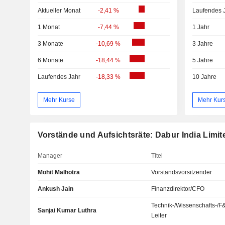
Aktueller Monat
-2,41 %
Laufendes 
1 Monat
-7,44 %
1 Jahr
3 Monate
-10,69 %
3 Jahre
6 Monate
-18,44 %
5 Jahre
Laufendes Jahr
-18,33 %
10 Jahre
Mehr Kurse
Mehr Kur
Vorstände und Aufsichtsräte: Dabur India Limit
Manager
Titel
Mohit Malhotra
Vorstandsvorsitzender
Ankush Jain
Finanzdirektor/CFO
Technik-/Wissenschafts-/F
Sanjai Kumar Luthra
Leiter