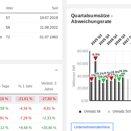
Alter
Seit
Quartalsumsätze -
57
19.07.2019
Abweichungsrate
58
11.08.2022
ed
72
01.07.1983
Veränd. 3
5 Tage
% 1 Jahr
Kap.($)
Jahre
,16 %
-21,61 %
-27,80 %
7,72 Mrd.
,58 %
-4,34 %
-6,81 %
341 Mrd.
,91 %
-7,29 %
+2,33 %
138 Mrd.
Unternehmenstermine
,12 %
+9,48 %
+20,46 %
74,36 Mrd.