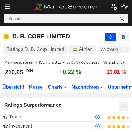
D. B. CORP LIMITED
210,65
₹
+0,22 %
D. B. CORP LIMITED
Ratings D. B. Corp Limited
Aktien
A1CWLG
IN
Markt geschlossen -
NSE India S.E.
13:05:07 06.08.2026
Veränd. 1. Jan.
INR
+0,22 %
210,65
-19,81 %
Übersicht
Kurse
Charts
Nachrichten
Unterneh
Ratings Surperformance
Trader
Investment