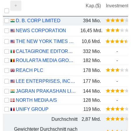
Kap.($)
Investment
D. B. CORP LIMITED
394 Mio.
NEWS CORPORATION
16,45 Mrd.
THE NEW YORK TIMES COMPANY
10,6 Mrd.
CALTAGIRONE EDITORE SPA
332 Mio.
-
ROULARTA MEDIA GROUP N.V.
182 Mio.
-
REACH PLC
178 Mio.
LEE ENTERPRISES, INCORPORATED
177 Mio.
-
JAGRAN PRAKASHAN LIMITED
144 Mio.
NORTH MEDIA A/S
128 Mio.
-
UNIFY GROUP
119 Mio.
Durchschnitt
2,87 Mrd.
Gewichteter Durchschnitt nach