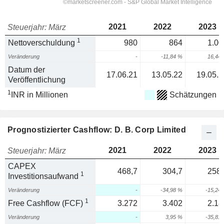
2021
2022
2023
Steuerjahr: März
1
Nettoverschuldung
980
864
1.00
Veränderung
-
-11,84 %
16,44
Datum der
17.06.21
13.05.22
19.05.2
Veröffentlichung
1
INR in Millionen
Schätzungen
Prognostizierter Cashflow: D. B. Corp Limited
2021
2022
2023
Steuerjahr: März
CAPEX
468,7
304,7
258,
1
Investitionsaufwand
Veränderung
-
-34,98 %
-15,24
1
Free Cashflow (FCF)
3.272
3.402
2.18
Veränderung
-
3,95 %
-35,81