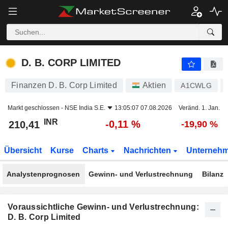
D. B. CORP LIMITED
210,41
₹
-0,11 %
D. B. CORP LIMITED
Finanzen D. B. Corp Limited
Aktien
A1CWLG
Markt geschlossen -
NSE India S.E.
13:05:07 07.08.2026
Veränd. 1. Jan.
INR
-0,11 %
210,41
-19,90 %
Übersicht
Kurse
Charts
Nachrichten
Unterneh
Analystenprognosen
Gewinn- und Verlustrechnung
Bilanz
Voraussichtliche Gewinn- und Verlustrechnung:
D. B. Corp Limited