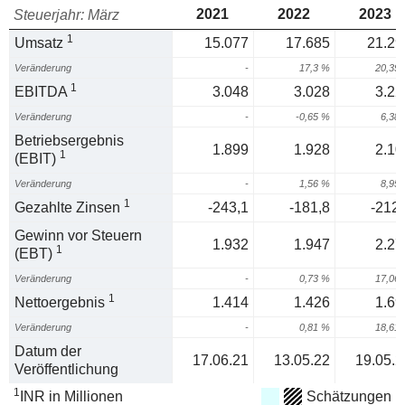
2021
2022
2023
Steuerjahr: März
1
Umsatz
15.077
17.685
21.29
Veränderung
-
17,3 %
20,39
1
EBITDA
3.048
3.028
3.22
Veränderung
-
-0,65 %
6,38
Betriebsergebnis
1.899
1.928
2.10
1
(EBIT)
Veränderung
-
1,56 %
8,95
1
Gezahlte Zinsen
-243,1
-181,8
-212,
Gewinn vor Steuern
1.932
1.947
2.27
1
(EBT)
Veränderung
-
0,73 %
17,06
1
Nettoergebnis
1.414
1.426
1.69
Veränderung
-
0,81 %
18,61
Datum der
17.06.21
13.05.22
19.05.2
Veröffentlichung
1
INR in Millionen
Schätzungen