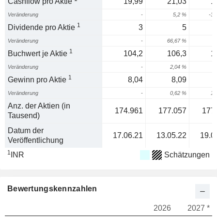
Cashflow pro Aktie
19,99
21,03
1
Veränderung
-
5,2 %
-34
1
Dividende pro Aktie
3
5
Veränderung
-
66,67 %
1
Buchwert je Aktie
104,2
106,3
1
Veränderung
-
2,04 %
3
1
Gewinn pro Aktie
8,04
8,09
Veränderung
-
0,62 %
17
Anz. der Aktien (in
174.961
177.057
177
Tausend)
Datum der
17.06.21
13.05.22
19.0
Veröffentlichung
1
INR
Schätzungen
Bewertungskennzahlen
2026
2027 *