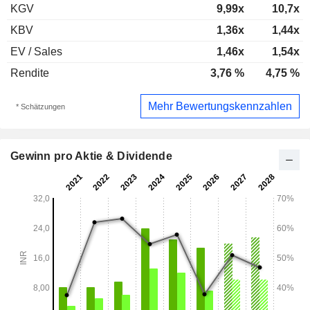
KGV
9,99x
10,7x
KBV
1,36x
1,44x
EV / Sales
1,46x
1,54x
Rendite
3,76 %
4,75 %
Mehr Bewertungskennzahlen
* Schätzungen
Gewinn pro Aktie & Dividende