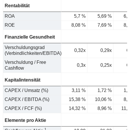
Rentabilität
ROA
5,7 %
5,69 %
6,
ROE
8,08 %
7,69 %
8,
Finanzielle Gesundheit
Verschuldungsgrad
0,32x
0,29x
0
(Verbindlichkeiten/EBITDA)
Verschuldung / Free
0,3x
0,25x
0
Cashflow
Kapitalintensität
CAPEX / Umsatz (%)
3,11 %
1,72 %
1,
CAPEX / EBITDA (%)
15,38 %
10,06 %
8,
CAPEX / FCF (%)
14,32 %
8,96 %
11,
Elemente pro Aktie
1