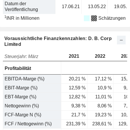
Datum der
17.06.21
13.05.22
19.05.2
Veröffentlichung
1
INR in Millionen
Schätzungen
Voraussichtliche Finanzkennzahlen: D. B. Corp
Limited
2021
2022
202
Steuerjahr: März
Profitabilität
EBITDA-Marge (%)
20,21 %
17,12 %
15,
EBIT-Marge (%)
12,59 %
10,9 %
9,
EBT-Marge (%)
12,82 %
11,01 %
10
Nettogewinn (%)
9,38 %
8,06 %
7,
FCF-Marge N (%)
21,7 %
19,23 %
10,
FCF / Nettogewinn (%)
231,39 %
238,61 %
129,