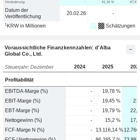
Veränderung
-
41,34 %
47,43
Datum der
20.02.26
-
Veröffentlichung
1
KRW in Millionen
Schätzungen
Voraussichtliche Finanzkennzahlen: d'Alba
Global Co., Ltd.
2024
2025
202
Steuerjahr: Dezember
Profitabilität
EBITDA-Marge (%)
-
19,78 %
2
EBIT-Marge (%)
-
19,45 %
21
EBT-Marge (%)
-
19,79 %
22,
Nettogewinn (%)
-
15,2 %
17,
FCF-Marge N (%)
-
13.116,14 %
12.766
FCF / Nettogewinn (%)
-
86.265,7 %
73.992