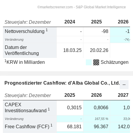
2024
2025
2026
Steuerjahr: Dezember
1
Nettoverschuldung
-
-98
-17
Veränderung
-
-
-74,4
Datum der
18.03.25
20.02.26
Veröffentlichung
1
KRW in Milliarden
Schätzungen
Prognostizierter Cashflow: d'Alba Global Co., Ltd.
2025
2026
2027
Steuerjahr: Dezember
CAPEX
0,3015
0,8066
1,07
1
Investitionsaufwand
Veränderung
-
167,55 %
33,06
1
Free Cashflow (FCF)
68.181
96.367
142.07