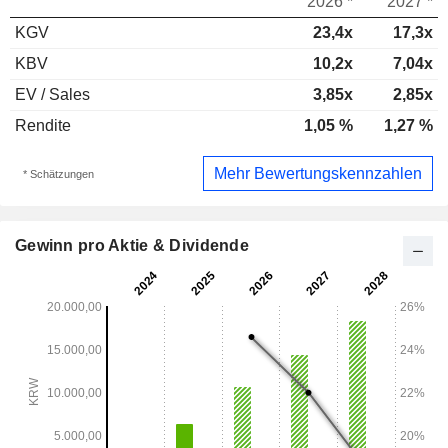
2026 *
2027 *
KGV
23,4x
17,3x
KBV
10,2x
7,04x
EV / Sales
3,85x
2,85x
Rendite
1,05 %
1,27 %
Mehr Bewertungskennzahlen
* Schätzungen
Gewinn pro Aktie & Dividende