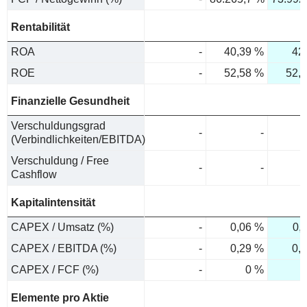
Rentabilität
ROA
-
40,39 %
42
ROE
-
52,58 %
52,
Finanzielle Gesundheit
Verschuldungsgrad
-
-
(Verbindlichkeiten/EBITDA)
Verschuldung / Free
-
-
Cashflow
Kapitalintensität
CAPEX / Umsatz (%)
-
0,06 %
0,
CAPEX / EBITDA (%)
-
0,29 %
0,
CAPEX / FCF (%)
-
0 %
Elemente pro Aktie