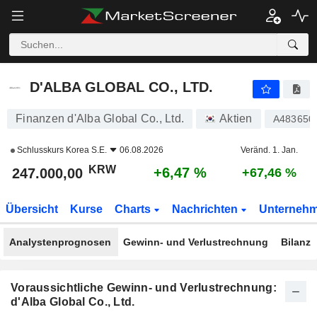
D'ALBA GLOBAL CO., LTD.
247.000,00
₩
+6,47 %
D'ALBA GLOBAL CO., LTD.
Finanzen d'Alba Global Co., Ltd.
Aktien
A483650
Schlusskurs
Korea S.E.
06.08.2026
Veränd. 1. Jan.
KRW
+6,47 %
247.000,00
+67,46 %
Übersicht
Kurse
Charts
Nachrichten
Unterneh
Analystenprognosen
Gewinn- und Verlustrechnung
Bilanz
Voraussichtliche Gewinn- und Verlustrechnung:
d'Alba Global Co., Ltd.