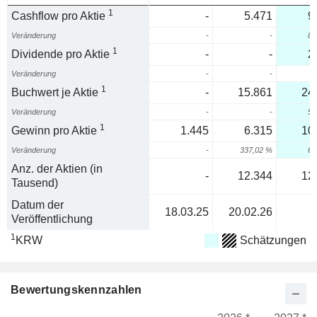
1
Cashflow pro Aktie
-
5.471
9
Veränderung
-
-
81
1
Dividende pro Aktie
-
-
2
Veränderung
-
-
1
Buchwert je Aktie
-
15.861
24
Veränderung
-
-
52
1
Gewinn pro Aktie
1.445
6.315
10
Veränderung
-
337,02 %
67
Anz. der Aktien (in
-
12.344
12
Tausend)
Datum der
18.03.25
20.02.26
Veröffentlichung
1
KRW
Schätzungen
Bewertungskennzahlen