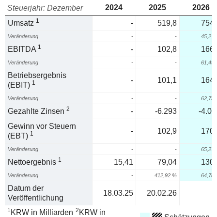
2024
2025
2026
Steuerjahr: Dezember
1
Umsatz
-
519,8
754,
Veränderung
-
-
45,21
1
EBITDA
-
102,8
166,
Veränderung
-
-
61,49
Betriebsergebnis
-
101,1
164,
1
(EBIT)
Veränderung
-
-
62,75
2
Gezahlte Zinsen
-
-6.293
-4.00
Gewinn vor Steuern
-
102,9
170,
1
(EBT)
Veränderung
-
-
65,27
1
Nettoergebnis
15,41
79,04
130,
Veränderung
-
412,92 %
64,78
Datum der
18.03.25
20.02.26
Veröffentlichung
1
2
KRW in Milliarden
KRW in