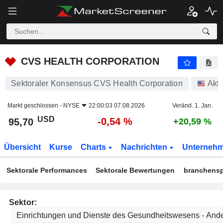
CVS HEALTH CORPORATION
95,70
$
-0,54 %
CVS HEALTH CORPORATION
Sektoraler Konsensus CVS Health Corporation
Akti
Markt geschlossen -
NYSE
22:00:03 07.08.2026
Veränd. 1. Jan.
USD
-0,54 %
95,70
+20,59 %
Übersicht
Kurse
Charts
Nachrichten
Unterneh
Sektorale Performances
Sektorale Bewertungen
branchensp
Sektor: