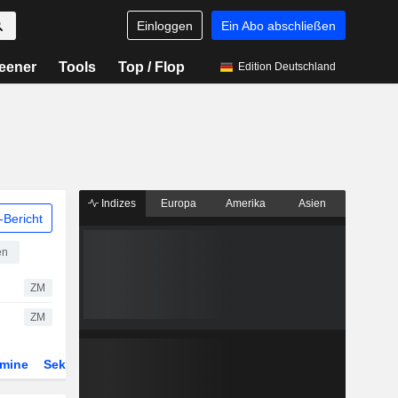
Einloggen
Ein Abo abschließen
eener
Tools
Top / Flop
Edition Deutschland
Indizes
Europa
Amerika
Asien
Bericht
en
ZM
ZM
rmine
Sektor
Derivate
ETFs