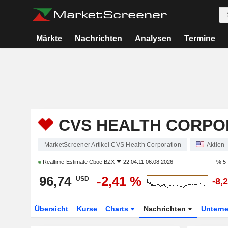
Märkte
Nachrichten
Analysen
Termine
CVS HEALTH CORPO
MarketScreener Artikel CVS Health Corporation
Aktien
Realtime-Estimate
Cboe BZX
22:04:11 06.08.2026
% 5 
96,74
-2,41 %
USD
-8,
Übersicht
Kurse
Charts
Nachrichten
Untern