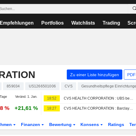
Empfehlungen
Portfolios
Watchlists
Trading
Scr
RATION
Zu einer Liste hinzufügen
PDF-
859034
US1266501006
CVS
Gesundheitspflege Einrichtung
Tage
Veränd. 1. Jan.
18:52
CVS HEALTH CORPORATION : UBS behält seine Kaufempfehlung bei
28 %
+21,61 %
18:27
CVS HEALTH CORPORATION : Barclays bekräftigt seine Verkaufsbewertung
ehmen
Finanzen
Bewertung
Konsens
Ratings
Te