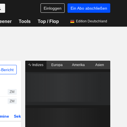
Einloggen
Ein Abo abschließen
eener
Tools
Top / Flop
Edition Deutschland
Indizes
Europa
Amerika
Asien
Bericht
ZM
ZM
rmine
Sektor
Derivate
ETFs