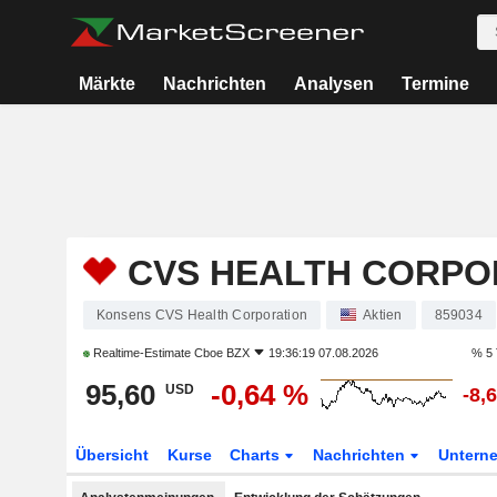
Märkte
Nachrichten
Analysen
Termine
CVS HEALTH CORPO
Konsens CVS Health Corporation
Aktien
859034
Realtime-Estimate
Cboe BZX
19:36:19 07.08.2026
% 5 
95,60
-0,64 %
USD
-8,
Übersicht
Kurse
Charts
Nachrichten
Untern