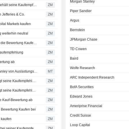
Morgan Stanley
CVS HEALTH CORPORATION : Wells Fargo Securities behält seine Kaufempfehlung bei
ZM
Piper Sandler
Jefferies & Co.
ZM
Argus
al Markets kaufen
ZM
Bernstein
eiterhin neutral
ZM
JPMorgan Chase
CVS HEALTH CORPORATION : Cantor Fitzgerald behält die Bewertung Kaufen bei
ZM
TD Cowen
aufempfehlung
ZM
Baird
rtung ab
ZM
Wolfe Research
UnitedHealth, CVS und Cigna profitieren laut Morgan Stanley von Auslastungstrends und KI-Potenzialen
MT
ARC Independent Research
CVS HEALTH CORPORATION : Morgan Stanley bekräftigt seine Kaufempfehlung
ZM
BofA Securities
CVS HEALTH CORPORATION : Morgan Stanley bekräftigt seine Kaufempfehlung
ZM
Edward Jones
e Kauf-Bewertung ab
ZM
Ameriprise Financial
 Bewertung Kaufen bei
ZM
Credit Suisse
 kaufen
ZM
Loop Capital
CVS HEALTH CORPORATION : Mizuho Securities bleibt bei seiner Kaufempfehlung
ZM