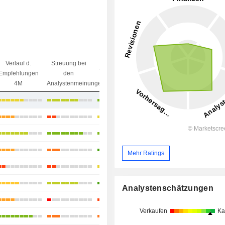
Verlauf d.
Streuung bei
Streuung beim
Ziel/
Empfehlungen
den
Kursziel
Preisdifferenz
4M
Analystenmeinungen
+20,18 %
+10,88 %
+17,4 %
+3,09 %
Mehr Ratings
+14,13 %
+9,05 %
Analystenschätzungen
+2,34 %
Verkaufen
Ka
+22,16 %