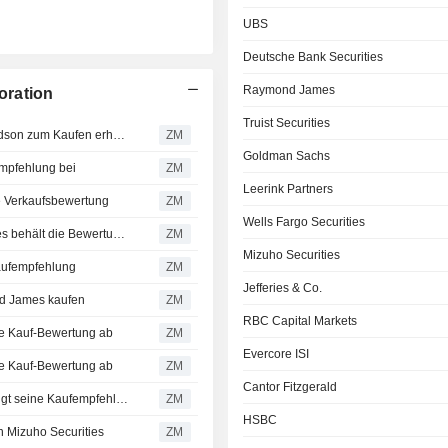
UBS
Deutsche Bank Securities
Raymond James
oration
Truist Securities
CVS HEALTH CORPORATION : Bewertung von DA Davidson zum Kaufen erhalten
ZM
Goldman Sachs
pfehlung bei
ZM
Leerink Partners
 Verkaufsbewertung
ZM
Wells Fargo Securities
CVS HEALTH CORPORATION : Deutsche Bank Securities behält die Bewertung Kaufen bei
ZM
Mizuho Securities
aufempfehlung
ZM
Jefferies & Co.
 James kaufen
ZM
RBC Capital Markets
e Kauf-Bewertung ab
ZM
Evercore ISI
 Kauf-Bewertung ab
ZM
Cantor Fitzgerald
CVS HEALTH CORPORATION : Leerink Partners bekräftigt seine Kaufempfehlung
ZM
HSBC
Mizuho Securities
ZM