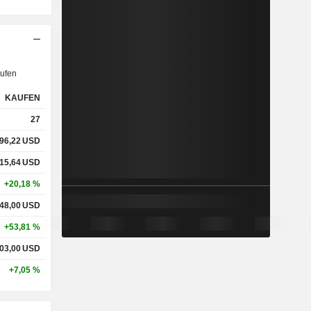
ufen
KAUFEN
27
96,22
USD
15,64
USD
+20,18 %
48,00
USD
+53,81 %
03,00
USD
+7,05 %