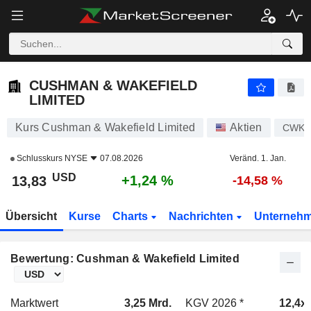
CUSHMAN & WAKEFIELD LIMITED
13,83
$
+1,24 %
CUSHMAN & WAKEFIELD
LIMITED
Kurs Cushman & Wakefield Limited
Aktien
CWK
Schlusskurs
NYSE
07.08.2026
Veränd. 1. Jan.
USD
+1,24 %
13,83
-14,58 %
Übersicht
Kurse
Charts
Nachrichten
Unterneh
Bewertung: Cushman & Wakefield Limited
Marktwert
3,25 Mrd.
KGV 2026 *
12,4x