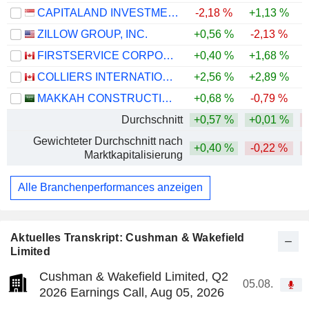
CAPITALAND INVESTMENT LIMITED
-2,18 %
+1,13 %
ZILLOW GROUP, INC.
+0,56 %
-2,13 %
-
FIRSTSERVICE CORPORATION
+0,40 %
+1,68 %
-
COLLIERS INTERNATIONAL GROUP INC.
+2,56 %
+2,89 %
-
MAKKAH CONSTRUCTION AND DEVELOPMENT COMPANY
+0,68 %
-0,79 %
Durchschnitt
+0,57 %
+0,01 %
Gewichteter Durchschnitt nach
+0,40 %
-0,22 %
Marktkapitalisierung
Alle Branchenperformances anzeigen
Aktuelles Transkript: Cushman & Wakefield
Limited
Cushman & Wakefield Limited, Q2
05.08.
2026 Earnings Call, Aug 05, 2026