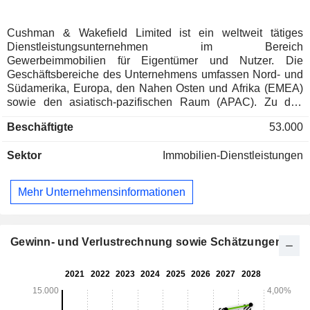
Cushman & Wakefield Limited ist ein weltweit tätiges
Dienstleistungsunternehmen im Bereich
Gewerbeimmobilien für Eigentümer und Nutzer. Die
Geschäftsbereiche des Unternehmens umfassen Nord- und
Südamerika, Europa, den Nahen Osten und Afrika (EMEA)
sowie den asiatisch-pazifischen Raum (APAC). Zu den
Kerndienstleistungen zählen Dienstleistungen, Vermietung,
Beschäftigte
53.000
Kapitalmärkte sowie Bewertung und Sonstiges. Für
Immobiliennutzer bietet das Unternehmen integriertes
Sektor
Immobilien-Dienstleistungen
Facility Management, Projekt- und
Entwicklungsdienstleistungen, Portfoliomanagement,
Transaktionsmanagement und strategische Beratung an.
Mehr Unternehmensinformationen
Seine Vermietungsdienstleistungen bestehen aus zwei
Hauptdienstleistungsbereichen: Eigentümervertretung und
Mietervertretung. Das Unternehmen vertritt sowohl Käufer
als auch Verkäufer bei Immobilienkauf- und -
Gewinn- und Verlustrechnung sowie Schätzungen
verkaufstransaktionen und vermittelt Finanzierungen zur
Unterstützung von Käufen. Das Unternehmen bietet seinen
Kunden Bewertungen und Beratung zu Entscheidungen
bezüglich Immobilienkrediten und Eigenkapital durch
verschiedene Dienstleistungen an, darunter