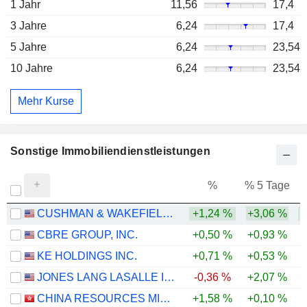
1 Jahr
11,56
17,4
3 Jahre
6,24
17,4
5 Jahre
6,24
23,54
10 Jahre
6,24
23,54
Mehr Kurse
Sonstige Immobiliendienstleistungen
%
% 5 Tage
%
CUSHMAN & WAKEFIELD LIMITED
+1,24 %
+3,06 %
CBRE GROUP, INC.
+0,50 %
+0,93 %
KE HOLDINGS INC.
+0,71 %
+0,53 %
JONES LANG LASALLE INCORPORATED
-0,36 %
+2,07 %
+
CHINA RESOURCES MIXC LIFESTYLE SERVICES LIMITED
+1,58 %
+0,10 %