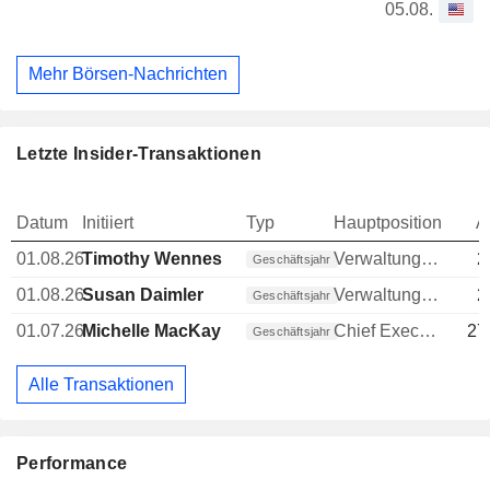
05.08.
Mehr Börsen-Nachrichten
Letzte Insider-Transaktionen
Datum
Initiiert
Typ
Hauptposition
A
01.08.26
Timothy Wennes
Verwaltungsratsmitglied
2
Geschäftsjahr
01.08.26
Susan Daimler
Verwaltungsratsmitglied
2
Geschäftsjahr
01.07.26
Michelle MacKay
Chief Executive Officer (CEO)
27
Geschäftsjahr
Alle Transaktionen
Performance