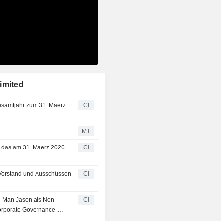
imited
Gesamtjahr zum 31. Maerz
CI
MT
r das am 31. Maerz 2026
CI
 Vorstand und Ausschüssen
CI
n Man Jason als Non-
CI
Corporate Governance-