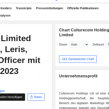
Insiders
Transkripte
Pressemitteilungen
Offizielle Publikationen
nalysen
Chart Culturecom Holdin
Limited
 Limited
Dauer
Zeitraum
 Leris,
fficer mit
343: Dynamischer Chart
 2023
Unternehmensprofil
igen
Culturecom Holdings Ltd ist eine I
ellen hinzufügen
Teilen
Holdinggesellschaft, die haupts
Bereich des digitalen Marketings tät
Unternehmen betreibt sein Geschäft