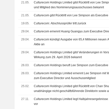
21.05.
Culturecom Holdings Limited gibt Rücktritt von Lee Simp
und Mitglied des Nominierungsausschusses bekannt
21.05.
Culturecom gibt Rücktritt von Lee Simpson als Executive
19.05.
Culturecom: Abschlussprüfer tritt zurück
29.04.
Culturecom ernennt Huang Guangyu zum Executive Dire
29.04.
Culturecom kündigt Ausgabe von 65,4 Millionen neuen A
Aktie an
29.04.
Culturecom Holdings Limited gibt Veränderungen in Vor
Wirkung zum 29. April 2026 bekannt
26.03.
Culturecom Holdings beruft Lee Simpson zum Executive 
26.03.
Culturecom Holdings Limited ernennt Lee Simpson mit 
zum Executive Director und Ausschussmitglied
25.02.
Culturecom Holdings Limited gibt Rücktritt von Chan Sh
unabhängige nicht-geschäftsführende Direktorin sowie al
Nominierungs- und Prüfungsausschusses zum 25. Febru
27.11.
Culturecom Holdings Limited legt Halbjahresergebniss
vor