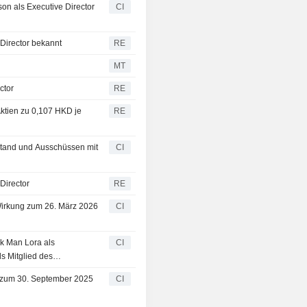
son als Executive Director
CI
 Director bekannt
RE
MT
ctor
RE
ktien zu 0,107 HKD je
RE
stand und Ausschüssen mit
CI
Director
RE
Wirkung zum 26. März 2026
CI
uk Man Lora als
CI
s Mitglied des
ar 2026 bekannt
e zum 30. September 2025
CI