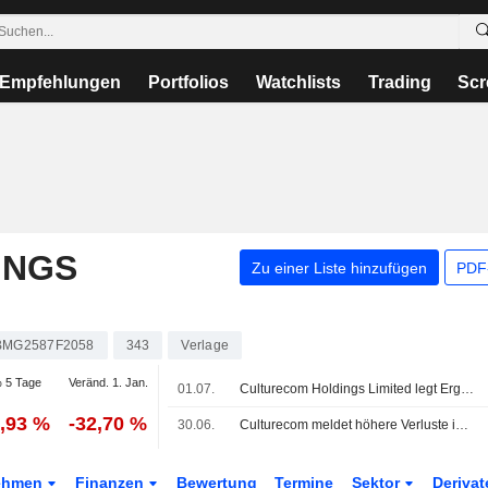
Empfehlungen
Portfolios
Watchlists
Trading
Scr
INGS
Zu einer Liste hinzufügen
PDF-
BMG2587F2058
343
Verlage
 5 Tage
Veränd. 1. Jan.
01.07.
Culturecom Holdings Limited legt Ergebnisse fuer das Gesamtjahr zum 31. Maerz 2026 vor
0,93 %
-32,70 %
30.06.
Culturecom meldet höhere Verluste im Geschäftsjahr
ehmen
Finanzen
Bewertung
Termine
Sektor
Deriva