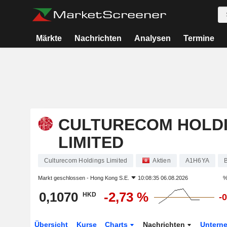
Märkte
Nachrichten
Analysen
Termine
CULTURECOM HOLD
LIMITED
Culturecom Holdings Limited
Aktien
A1H6YA
Markt geschlossen -
Hong Kong S.E.
10:08:35 06.08.2026
%
0,1070
-2,73 %
HKD
-
Übersicht
Kurse
Charts
Nachrichten
Untern