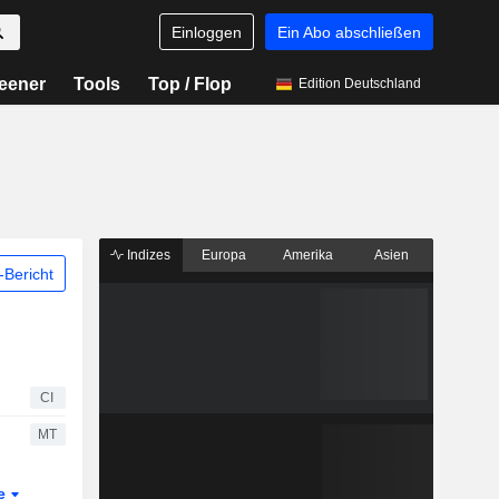
Einloggen
Ein Abo abschließen
eener
Tools
Top / Flop
Edition Deutschland
Indizes
Europa
Amerika
Asien
Bericht
CI
MT
te