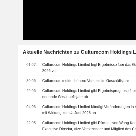
Aktuelle Nachrichten zu Culturecom Holdings L
01.07.
Culturecom Holdings Limited legt Ergebnisse fuer das 
2026 vor
30.06.
Culturecom meldet höhere Verluste im Geschäftsjahr
29.06.
Culturecom Holdings Limited gibt Ergebnisprognose fue
endende Geschaeftsjahr ab
04.06.
Culturecom Holdings Limited kündigt Veränderungen in
mit Wirkung zum 4. Juni 2026 an
22.05.
Culturecom Holdings Limited gibt Rücktritt von Wong Ko
Executive Director, Vize-Vorsitzender und Mitglied des 
Ausschusses mit Wirkung zum 21. Mai 2026 bekannt