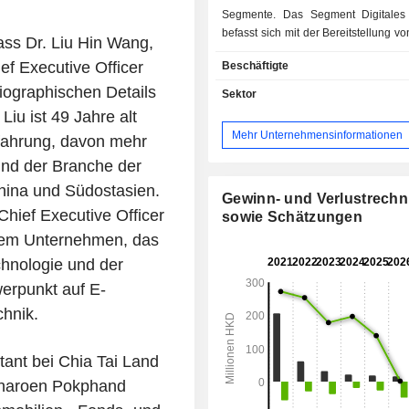
Segmente. Das Segment Digitales
befasst sich mit der Bereitstellung vo
ass Dr. Liu Hin Wang,
Marketing und Kommunikat
f Executive Officer
Beschäftigte
Digitalisierung von geistigem Eigent
der Vermittlung von IP-Dienstleist
iographischen Details
Sektor
Segment Publishing and IPs Licensi
Liu ist 49 Jahre alt
sich mit der Veröffentlichung von 
Mehr Unternehmensinformationen
rfahrung, davon mehr
der Lizenzierung von 
Comicunternehmen. Das Segment Ei
und der Branche der
und Großhandel befasst sich
China und Südostasien.
Einzelhandel von Wein in Hongkong.
Gewinn- und Verlustrech
 Chief Executive Officer
sowie Schätzungen
inem Unternehmen, das
chnologie und der
werpunkt auf E-
hnik.
tant bei Chia Tai Land
 Charoen Pokphand