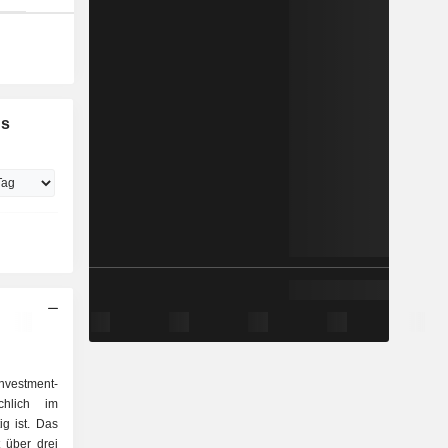
gs
nvestment-
ächlich im
ig ist. Das
 über drei