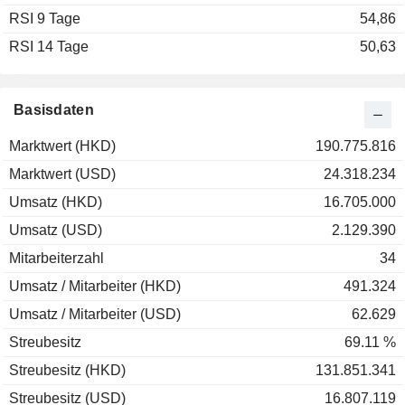
RSI 9 Tage
2002
-42,00 %
54,86
RSI 14 Tage
2001
-36,36 %
50,63
2000
+22,22 %
1999
+183,02 %
Basisdaten
1998
-17,19 %
Marktwert (HKD)
190.775.816
1997
-8,57 %
Marktwert (USD)
24.318.234
1996
+50,00 %
Umsatz (HKD)
16.705.000
1995
-63,64 %
Umsatz (USD)
2.129.390
1994
-76,38 %
Mitarbeiterzahl
34
1993
+26,36 %
Umsatz / Mitarbeiter (HKD)
491.324
1992
+235,06 %
Umsatz / Mitarbeiter (USD)
62.629
Streubesitz
69.11 %
Streubesitz (HKD)
131.851.341
Streubesitz (USD)
16.807.119