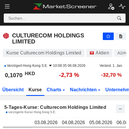
CULTURECOM HOLDINGS LIMITED
0,1070
CULTURECOM HOLDINGS
LIMITED
Kurse Culturecom Holdings Limited
Aktien
A1H6
Verzögert
Hong Kong S.E.
10:08:35 06.08.2026
Veränd. 1. Jan.
HKD
-2,73 %
0,1070
-32,70 %
Übersicht
Kurse
Charts
Nachrichten
Unterneh
5-Tages-Kurse: Culturecom Holdings Limited
verzögerte Kurse Hong Kong S.E.
03.08.2026
04.08.2026
05.08.2026
06.08