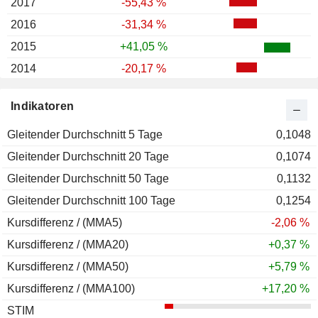
2017
-55,43 %
2016
-31,34 %
2015
+41,05 %
2014
-20,17 %
2013
-28,31 %
Indikatoren
2012
+82,42 %
Gleitender Durchschnitt 5 Tage
2011
+82,00 %
0,1048
Gleitender Durchschnitt 20 Tage
2010
+13,64 %
0,1074
Gleitender Durchschnitt 50 Tage
2009
+49,15 %
0,1132
Gleitender Durchschnitt 100 Tage
2008
-82,54 %
0,1254
Kursdifferenz / (MMA5)
2007
+160,00 %
-2,06 %
Kursdifferenz / (MMA20)
2006
-56,38 %
+0,37 %
Kursdifferenz / (MMA50)
2005
-64,10 %
+5,79 %
Kursdifferenz / (MMA100)
2004
+59,62 %
+17,20 %
STIM
2003
+28,08 %