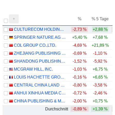
%
% 5 Tage
%
CULTURECOM HOLDINGS LIMITED
-2,73 %
+2,88 %
-
SPRINGER NATURE AG & CO. KGAA
+5,40 %
+7,68 %
COL GROUP CO.,LTD.
-4,69 %
+21,89 %
ZHEJIANG PUBLISHING & MEDIA CO., LTD.
-0,69 %
-1,10 %
-
SHANDONG PUBLISHING&MEDIA CO.,LTD
-1,52 %
-5,92 %
-
MCGRAW HILL, INC.
-1,03 %
+6,75 %
-
LOUIS HACHETTE GROUP S.A.
-0,16 %
+6,65 %
+
CENTRAL CHINA LAND MEDIA CO.,LTD
-0,80 %
-3,58 %
ANHUI XINHUA MEDIA CO., LTD.
-0,72 %
-2,46 %
-
CHINA PUBLISHING & MEDIA HOLDINGS CO., LTD.
-2,00 %
+0,75 %
-
Durchschnitt
-0,89 %
+1,39 %