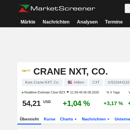
Märkte
Nachrichten
Analysen
Termine
CRANE NXT, CO.
Kurs Crane NXT, Co.
Aktien
CXT
US22444110
Realtime-Estimate
Cboe BZX
21:59:49 06.08.2026
% 5 Tage
54,21
+1,04 %
USD
+3,17 %
Übersicht
Kurse
Charts
Nachrichten
Untern