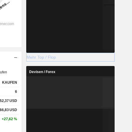
Mehr Top / Flop
Devisen / Forex
ufen
KAUFEN
6
52,37
USD
66,83
USD
+27,62 %