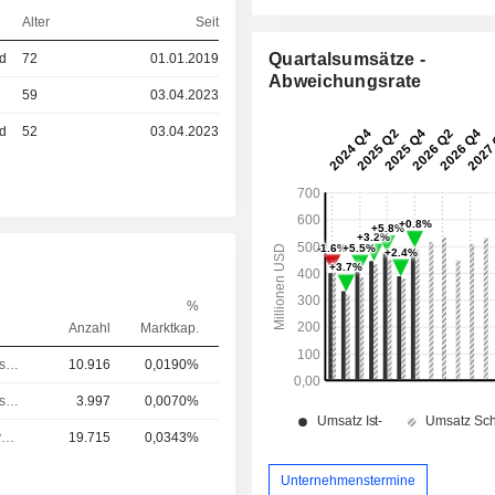
Alter
Seit
Quartalsumsätze -
ed
72
01.01.2019
Abweichungsrate
59
03.04.2023
ed
52
03.04.2023
%
Anzahl
Marktkap.
Leitung Rechtsabteilung
10.916
0,0190%
Leitung Rechtsabteilung
3.997
0,0070%
Chief Executive Officer (CEO)
19.715
0,0343%
Unternehmenstermine