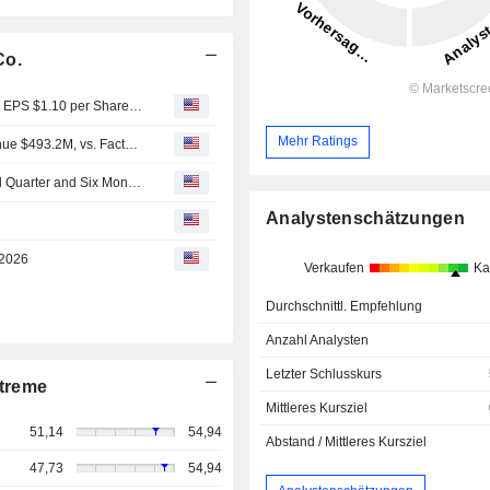
Co.
Earnings Flash (CXT) Crane NXT, Co. Posts Q2 Adjusted EPS $1.10 per Share, vs. FactSet Est of $1.04
Mehr Ratings
Earnings Flash (CXT) Crane NXT, Co. Reports Q2 Revenue $493.2M, vs. FactSet Est of $475.6M
Crane NXT, Co. Reports Earnings Results for the Second Quarter and Six Months Ended June 30, 2026
Analystenschätzungen
 2026
Verkaufen
Ka
Durchschnittl. Empfehlung
Anzahl Analysten
Letzter Schlusskurs
treme
Mittleres Kursziel
51,14
54,94
Abstand / Mittleres Kursziel
47,73
54,94