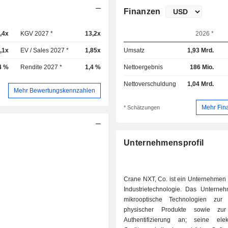
Finanzen
,4x
KGV 2027 *
13,2x
2026 *
,1x
EV / Sales 2027 *
1,85x
Umsatz
1,93 Mrd.
4 %
Rendite 2027 *
1,4 %
Nettoergebnis
186 Mio.
Nettoverschuldung
1,04 Mrd.
Mehr Bewertungskennzahlen
Mehr Fin
* Schätzungen
Unternehmensprofil
Crane NXT, Co. ist ein Unternehmen 
Industrietechnologie. Das Unterneh
mikrooptische Technologien zur 
physischer Produkte sowie zur 
Authentifizierung an; seine elek