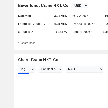
Bewertung: Crane NXT, Co.
Marktwert
3,01 Mrd.
KGV 2026 *
16
Enterprise Value (EV)
4,05 Mrd.
EV / Sales 2026 *
2
Streubesitz
68,47 %
Rendite 2026 *
1,3
* Schätzungen
Chart: Crane NXT, Co.