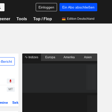
Einloggen
Ein Abo abschließen
eener
Tools
Top / Flop
Edition Deutschland
Indizes
Europa
Amerika
Asien
Bericht
MT
rmine
Sektor
ETFs