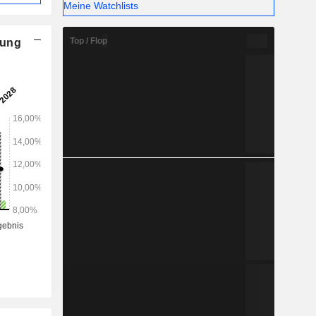
Meine Watchlists
Top / Flop
nung