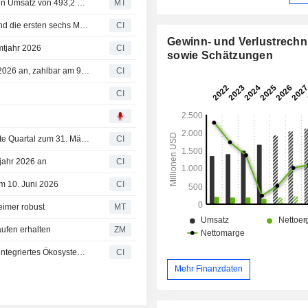
Ergebnis-Flash (CXT) Crane NXT, Co. meldet im Q2 einen Umsatz von 493,2 Mio. USD, gegenüber der FactSet-Schätzung von 475,6 Mio. USD
MT
Crane NXT, Co. legt Ergebnisse für das zweite Quartal und die ersten sechs Monate bis zum 30. Juni 2026 vor
CI
Gewinn- und Verlustrech
mtjahr 2026
CI
sowie Schätzungen
Crane NXT, Co. kündigt Dividende für das dritte Quartal 2026 an, zahlbar am 9. September 2026
CI
CI
Crane NXT, Co. veröffentlicht Ergebniszahlen für das erste Quartal zum 31. März 2026
CI
jahr 2026 an
CI
m 10. Juni 2026
CI
imer robust
MT
ufen erhalten
ZM
Antares Vision Group präsentiert auf der Interpack 2026 integriertes Ökosystem für Qualität, Sicherheit und Transparenz
CI
Mehr Finanzdaten