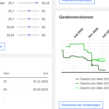
Analystenschätzungen
Jahr
35,7
56,16
35,7
69
Gewinnrevisionen
35,7
69
35,64
69
35,64
69
se
Alter
Seit
52
01.11.2022
54
03.04.2023
-
-
Revisionen der Schätzungen