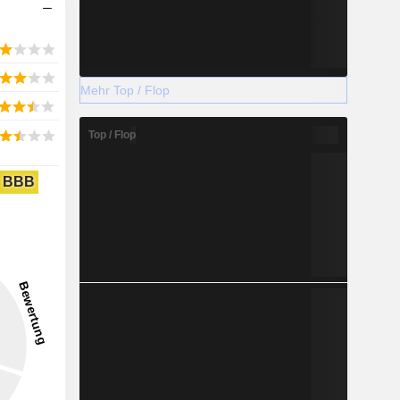
Mehr Top / Flop
Top / Flop
BBB