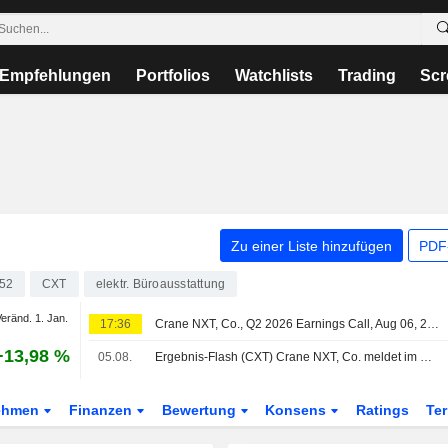
Empfehlungen
Portfolios
Watchlists
Trading
Scr
Zu einer Liste hinzufügen
PDF-
52
CXT
elektr. Büroausstattung
Veränd. 1. Jan.
17:36
Crane NXT, Co., Q2 2026 Earnings Call, Aug 06, 2026
+13,98 %
05.08.
Ergebnis-Flash (CXT) Crane NXT, Co. meldet im Q2 einen Umsatz von 493,2 Mio. USD, gegenüber der FactSet-Schätzung von 475,6 Mio. USD
ehmen
Finanzen
Bewertung
Konsens
Ratings
Te