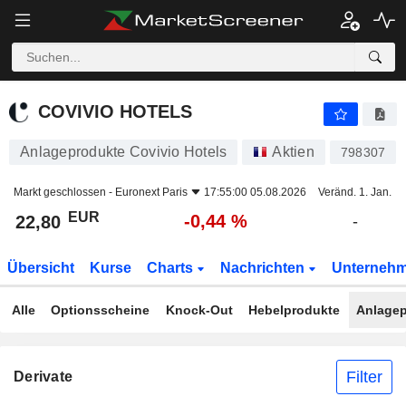
COVIVIO HOTELS
22,80
€
-0,44 %
COVIVIO HOTELS
Anlageprodukte Covivio Hotels
Aktien
798307
Markt geschlossen -
Euronext Paris
17:55:00 05.08.2026
Veränd. 1. Jan.
EUR
-0,44 %
22,80
-
Übersicht
Kurse
Charts
Nachrichten
Unterneh
Alle
Optionsscheine
Knock-Out
Hebelprodukte
Anlagep
Filter
Derivate