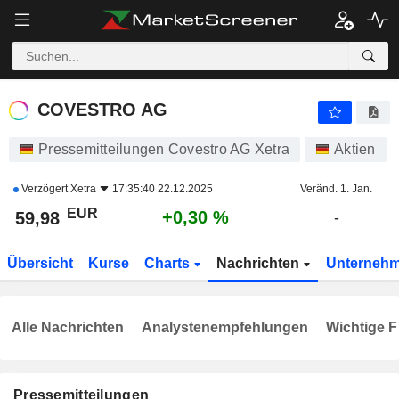
COVESTRO AG
59,98
€
+0,30 %
COVESTRO AG
Pressemitteilungen Covestro AG Xetra
Aktien
Verzögert
Xetra
17:35:40 22.12.2025
Veränd. 1. Jan.
EUR
+0,30 %
59,98
-
Übersicht
Kurse
Charts
Nachrichten
Unterneh
Alle Nachrichten
Analystenempfehlungen
Wichtige F
Pressemitteilungen