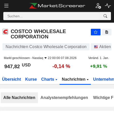
COSTCO WHOLESALE CORPORATION
947,82
$
-0,14 %
COSTCO WHOLESALE
CORPORATION
Nachrichten Costco Wholesale Corporation
Aktien
Markt geschlossen -
Nasdaq
22:00:00 07.08.2026
Veränd. 1. Jan.
USD
-0,14 %
947,82
+9,91 %
Übersicht
Kurse
Charts
Nachrichten
Unterneh
Alle Nachrichten
Analystenempfehlungen
Wichtige F