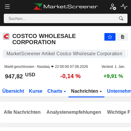
COSTCO WHOLESALE CORPORATION
947,82
$
-0,14 %
COSTCO WHOLESALE
CORPORATION
MarketScreener Artikel Costco Wholesale Corporation
Markt geschlossen -
Nasdaq
22:00:00 07.08.2026
Veränd. 1. Jan.
USD
-0,14 %
947,82
+9,91 %
Übersicht
Kurse
Charts
Nachrichten
Unterneh
Alle Nachrichten
Analystenempfehlungen
Wichtige F