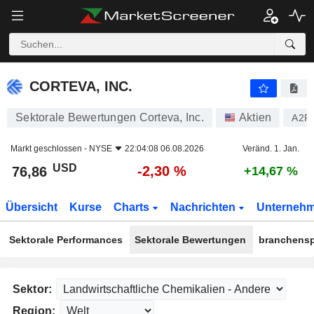
CORTEVA, INC.
76,86
$
-2,30 %
CORTEVA, INC.
Sektorale Bewertungen Corteva, Inc.
Aktien
A2P
Markt geschlossen -
NYSE
22:04:08 06.08.2026
Veränd. 1. Jan.
USD
-2,30 %
76,86
+14,67 %
Übersicht
Kurse
Charts
Nachrichten
Unterneh
Sektorale Performances
Sektorale Bewertungen
branchensp
Sektor:
Region: