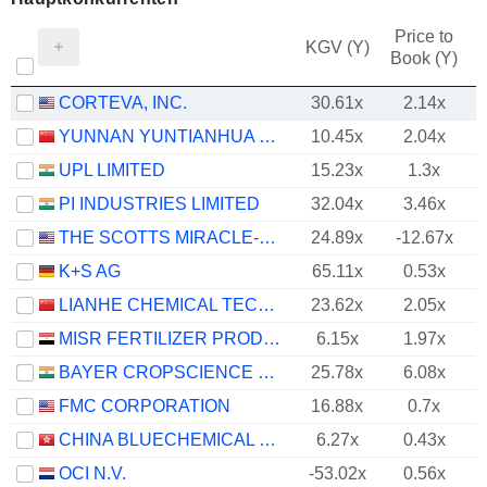
Price to
KGV (Y)
Book (Y)
CORTEVA, INC.
30.61x
2.14x
YUNNAN YUNTIANHUA CO., LTD.
10.45x
2.04x
UPL LIMITED
15.23x
1.3x
PI INDUSTRIES LIMITED
32.04x
3.46x
THE SCOTTS MIRACLE-GRO COMPANY
24.89x
-12.67x
K+S AG
65.11x
0.53x
LIANHE CHEMICAL TECHNOLOGY CO.,LTD.
23.62x
2.05x
MISR FERTILIZER PRODUCTION COMPANY
6.15x
1.97x
BAYER CROPSCIENCE LIMITED
25.78x
6.08x
FMC CORPORATION
16.88x
0.7x
CHINA BLUECHEMICAL LTD.
6.27x
0.43x
OCI N.V.
-53.02x
0.56x