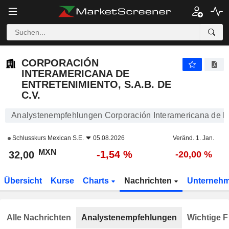
CORPORACIÓN INTERAMERICANA DE ENTRETENIMIENTO, S.A.B. DE C.V.
32,00
$
-1,54 %
CORPORACIÓN
INTERAMERICANA DE
ENTRETENIMIENTO, S.A.B. DE
C.V.
Analystenempfehlungen Corporación Interamericana de Ent
Schlusskurs
Mexican S.E.
05.08.2026
Veränd. 1. Jan.
MXN
-1,54 %
32,00
-20,00 %
Übersicht
Kurse
Charts
Nachrichten
Unterneh
Alle Nachrichten
Analystenempfehlungen
Wichtige F