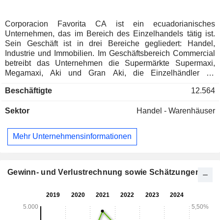
Corporacion Favorita CA ist ein ecuadorianisches
Unternehmen, das im Bereich des Einzelhandels tätig ist.
Sein Geschäft ist in drei Bereiche gegliedert: Handel,
Industrie und Immobilien. Im Geschäftsbereich Commercial
betreibt das Unternehmen die Supermärkte Supermaxi,
Megamaxi, Aki und Gran Aki, die Einzelhändler für
Wohnaccessoires und Heimwerkerbedarf Kywi, Megakywi,
Beschäftigte
12.564
TodoHogar, Sukasa und Salon de Navidad, den
Homeshopping-Kanal TVentas, das Elektronikgeschäft
Sektor
Handel - Warenhäuser
Radio Shack, die Buchhandlung Mr Books sowie die
Spielwarengeschäfte Jugueton und Bebemundo. Der
Geschäftsbereich Industrie umfasst die Aktivitäten des
Mehr Unternehmensinformationen
Vertriebszentrums des Unternehmens sowie die Aktivitäten
seiner Tochtergesellschaften: Agropesa, ein Hersteller von
Rind- und Schweinefleischprodukten; Enermax (Central
Hidroelectrica Calope), ein Unternehmen, das in der
Gewinn- und Verlustrechnung sowie Schätzungen
Stromerzeugung tätig ist; Maxipan, eine Bäckerei, und
Pofasa, ein Geflügelproduzent. Im Bereich Immobilien ist
das Unternehmen an der Verwaltung der Einkaufszentren La
Pradera, Miraflores, Los Andes, El Jardin, El Sol, Sur und