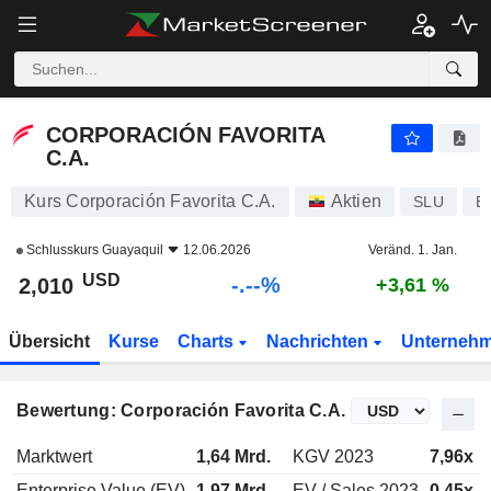
-.-
CORPORACIÓN FAVORITA C.A.
2,010
$
-
%
CORPORACIÓN FAVORITA
C.A.
Kurs Corporación Favorita C.A.
Aktien
SLU
E
Schlusskurs
Guayaquil
12.06.2026
Veränd. 1. Jan.
USD
-.--%
2,010
+3,61 %
Übersicht
Kurse
Charts
Nachrichten
Unterneh
Bewertung: Corporación Favorita C.A.
Marktwert
1,64 Mrd.
KGV 2023
7,96x
Enterprise Value (EV)
1,97 Mrd.
EV / Sales 2023
0,45x