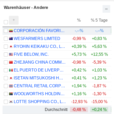
Warenhäuser - Andere
%
% 5 Tage
%
CORPORACIÓN FAVORITA C.A.
-.--%
-.--%
WESFARMERS LIMITED
-0,99 %
+0,83 %
RYOHIN KEIKAKU CO., LTD.
+0,39 %
+5,63 %
+
FIVE BELOW, INC.
+5,73 %
+12,55 %
+
ZHEJIANG CHINA COMMODITIES CITY GROUP CO., LTD.
-0,98 %
-5,39 %
-
EL PUERTO DE LIVERPOOL, S.A.B. DE C.V.
+0,42 %
+1,03 %
+
ISETAN MITSUKOSHI HOLDINGS LTD.
+0,41 %
+1,23 %
+
CENTRAL RETAIL CORPORATION
+1,94 %
-1,87 %
+
WOOLWORTHS HOLDINGS LIMITED
+1,16 %
-1,30 %
LOTTE SHOPPING CO., LTD.
-12,93 %
-15,00 %
+
Durchschnitt
-0,48 %
+0,24 %
+