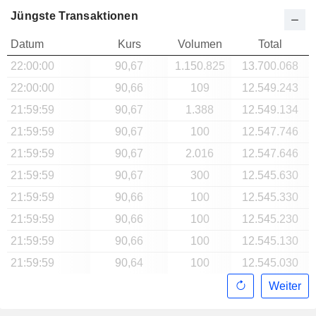
Jüngste Transaktionen
Datum
Kurs
Volumen
Total
22:00:00
90,67
1.150.825
13.700.068
22:00:00
90,66
109
12.549.243
21:59:59
90,67
1.388
12.549.134
21:59:59
90,67
100
12.547.746
21:59:59
90,67
2.016
12.547.646
21:59:59
90,67
300
12.545.630
21:59:59
90,66
100
12.545.330
21:59:59
90,66
100
12.545.230
21:59:59
90,66
100
12.545.130
21:59:59
90,64
100
12.545.030
Weiter