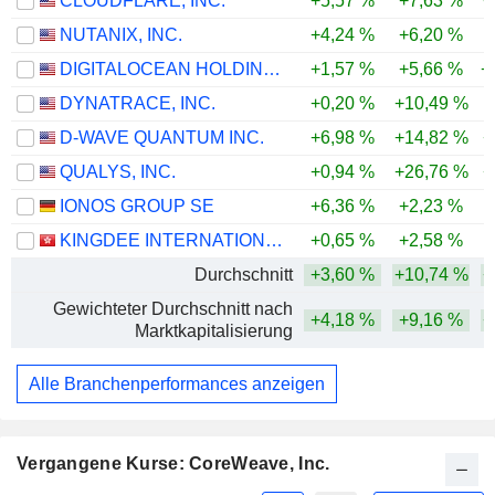
CLOUDFLARE, INC.
+5,57 %
+7,63 %
+
NUTANIX, INC.
+4,24 %
+6,20 %
-
DIGITALOCEAN HOLDINGS, INC.
+1,57 %
+5,66 %
+
DYNATRACE, INC.
+0,20 %
+10,49 %
D-WAVE QUANTUM INC.
+6,98 %
+14,82 %
+
QUALYS, INC.
+0,94 %
+26,76 %
+
IONOS GROUP SE
+6,36 %
+2,23 %
-
KINGDEE INTERNATIONAL SOFTWARE GROUP COMPANY LIMITED
+0,65 %
+2,58 %
-
Durchschnitt
+3,60 %
+10,74 %
+
Gewichteter Durchschnitt nach
+4,18 %
+9,16 %
+
Marktkapitalisierung
Alle Branchenperformances anzeigen
Vergangene Kurse: CoreWeave, Inc.