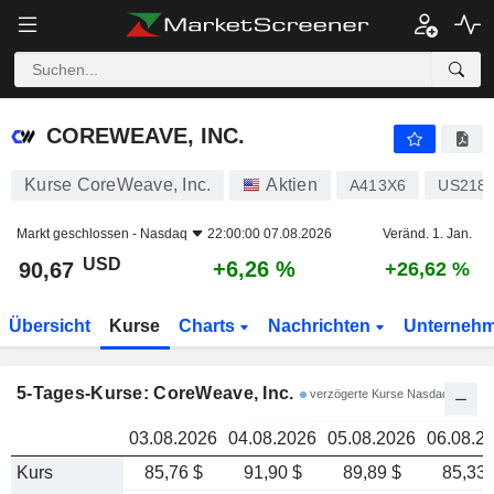
COREWEAVE, INC.
90,67
COREWEAVE, INC.
Kurse CoreWeave, Inc.
Aktien
A413X6
US218
Markt geschlossen -
Nasdaq
22:00:00 07.08.2026
Veränd. 1. Jan.
USD
+6,26 %
90,67
+26,62 %
Übersicht
Kurse
Charts
Nachrichten
Unterneh
5-Tages-Kurse: CoreWeave, Inc.
verzögerte Kurse Nasdaq
03.08.2026
04.08.2026
05.08.2026
06.08.2
Kurs
85,76 $
91,90 $
89,89 $
85,33 