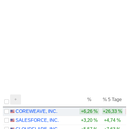
%
% 5 Tage
%
COREWEAVE, INC.
+6,26 %
+26,33 %
-
SALESFORCE, INC.
+3,20 %
+4,74 %
-