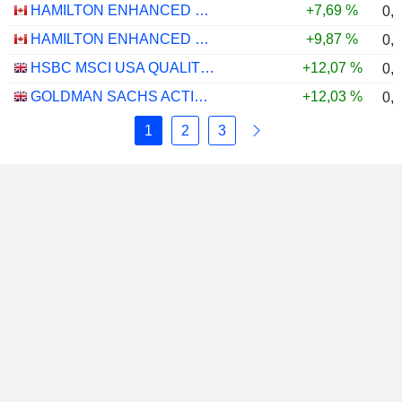
HAMILTON ENHANCED U.S. COVERED CALL ETF - CAD HEDGED
+7,69 %
0,
HAMILTON ENHANCED U.S. COVERED CALL ETF - USD
+9,87 %
0,
HSBC MSCI USA QUALITY UCITS ETF - USD
+12,07 %
0,
GOLDMAN SACHS ACTIVEBETA PARIS-ALIGNED SUSTAINABLE US LARGE CAP EQUITY UCITS ETF - USD
+12,03 %
0,
1
2
3