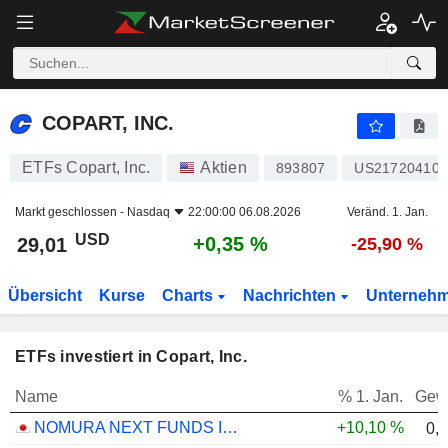
COPART, INC.
29,01
$
+0,35 %
COPART, INC.
ETFs Copart, Inc.
Aktien
893807
US217204106
Markt geschlossen -
Nasdaq
22:00:00 06.08.2026
Veränd. 1. Jan.
USD
+0,35 %
29,01
-25,90 %
Übersicht
Kurse
Charts
Nachrichten
Unterneh
ETFs investiert in Copart, Inc.
Name
% 1. Jan.
Gew
NOMURA NEXT FUNDS INTERNATIONAL EQUITY MSCI-KOKUSAI (YEN-HEDGED) ETF - JPY
+10,10 %
0,