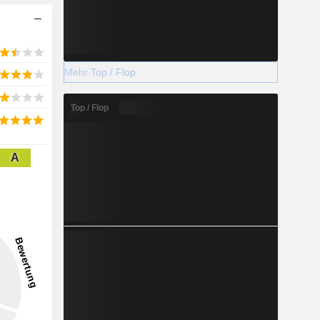
Mehr Top / Flop
Top / Flop
A