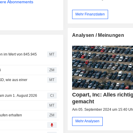
sere Abonnements
Mehr Finanzdaten
Analysen / Meinungen
ien im Wert von 845.945
MT
i
ZM
SD, wie aus einer
MT
Copart, Inc: Alles richti
ksam zum 1. August 2026
CI
gemacht
MT
Am 05. September 2024 um 15:40 Uh
 Kaufen erhalten
ZM
Mehr Analysen