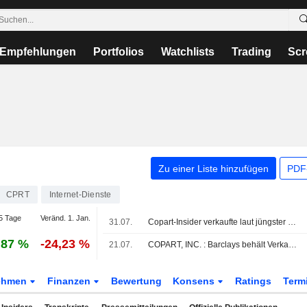
Empfehlungen
Portfolios
Watchlists
Trading
Scr
Zu einer Liste hinzufügen
PDF-
CPRT
Internet-Dienste
5 Tage
Veränd. 1. Jan.
31.07.
Copart-Insider verkaufte laut jüngster SEC-Meldung Aktien im Wert von 845.945 USD
,87 %
-24,23 %
21.07.
COPART, INC. : Barclays behält Verkaufen-Bewertung bei
ehmen
Finanzen
Bewertung
Konsens
Ratings
Term