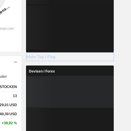
Mehr Top / Flop
Devisen / Forex
ufen
STOCKEN
13
29,01
USD
40,30
USD
+38,92 %