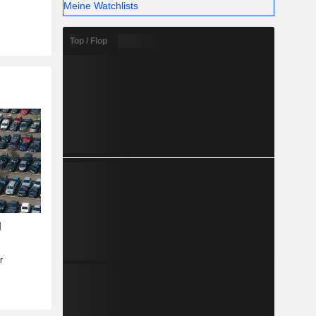
Meine Watchlists
Top / Flop
g
r