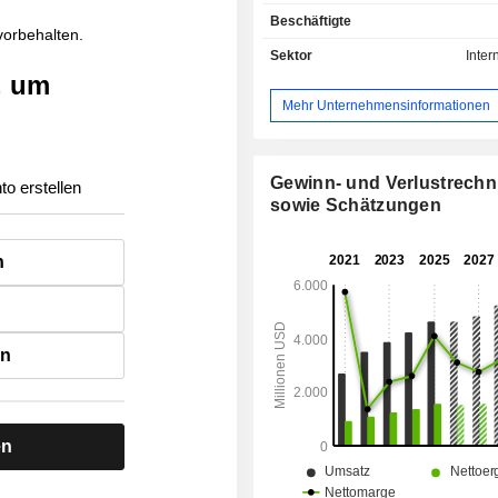
Staaten machen 83 % des Nettoumsat
Beschäftigte
 vorbehalten.
Sektor
Inter
, um
Mehr Unternehmensinformationen
Gewinn- und Verlustrech
to erstellen
sowie Schätzungen
n
en
en