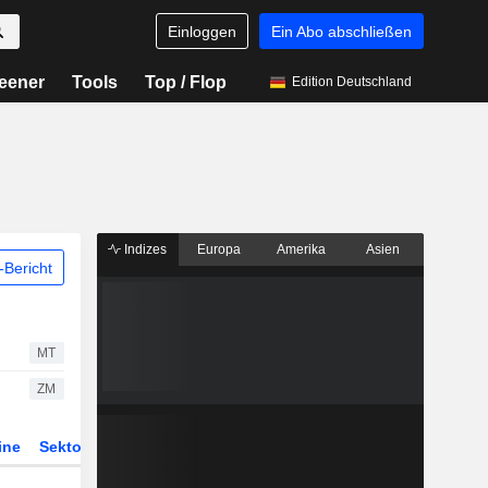
Einloggen
Ein Abo abschließen
eener
Tools
Top / Flop
Edition Deutschland
Indizes
Europa
Amerika
Asien
Bericht
MT
ZM
ine
Sektor
Derivate
ETFs