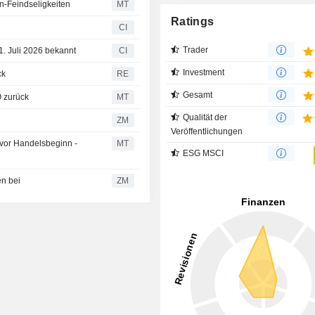
n-Feindseligkeiten
MT
Ratings
CI
Trader
31. Juli 2026 bekannt
CI
Investment
ck
RE
Gesamt
O zurück
MT
Qualität der
g
ZM
Veröffentlichungen
vor Handelsbeginn -
MT
ESG MSCI
fen bei
ZM