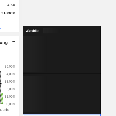
zes aus.
13.800
net-Dienste
Watchlist
nung