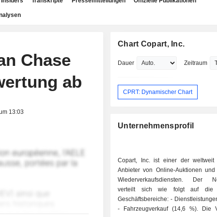
Insiders
Transkripte
Pressemitteilungen
Offizielle Publikationen
nalysen
Chart Copart, Inc.
gan Chase
Dauer
Zeitraum
wertung ab
CPRT: Dynamischer Chart
 um 13:03
Unternehmensprofil
Copart, Inc. ist einer der weltweit
Anbieter von Online-Auktionen und
Wiederverkaufsdiensten. Der Ne
verteilt sich wie folgt auf die
Geschäftsbereiche: - Dienstleistungen (85,4 %);
- Fahrzeugverkauf (14,6 %). Die Vereinigten