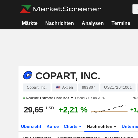
Märkte
Nachrichten
Analysen
Termine
COPART, INC.
Copart, Inc.
Aktien
893807
US2172041061
Realtime-Estimate
Cboe BZX
17:20:17 07.08.2026
% 
29,65
+2,21 %
USD
+1
Übersicht
Kurse
Charts
Nachrichten
Untern