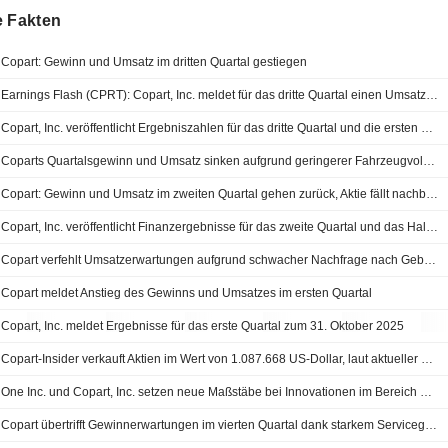
e Fakten
Copart: Gewinn und Umsatz im dritten Quartal gestiegen
Earnings Flash (CPRT): Copart, Inc. meldet für das dritte Quartal einen Umsatz von 1,24 Mrd. USD gegenüber einer FactSet-Schätzung von 1,19 Mrd. USD
Copart, Inc. veröffentlicht Ergebniszahlen für das dritte Quartal und die ersten neun Monate zum 30. April 2026
Coparts Quartalsgewinn und Umsatz sinken aufgrund geringerer Fahrzeugvolumina
Copart: Gewinn und Umsatz im zweiten Quartal gehen zurück, Aktie fällt nachbörslich
Copart, Inc. veröffentlicht Finanzergebnisse für das zweite Quartal und das Halbjahr zum 31. Januar 2026
Copart verfehlt Umsatzerwartungen aufgrund schwacher Nachfrage nach Gebrauchtwagen
Copart meldet Anstieg des Gewinns und Umsatzes im ersten Quartal
Copart, Inc. meldet Ergebnisse für das erste Quartal zum 31. Oktober 2025
Copart-Insider verkauft Aktien im Wert von 1.087.668 US-Dollar, laut aktueller SEC-Meldung
One Inc. und Copart, Inc. setzen neue Maßstäbe bei Innovationen im Bereich Kfz-Schadensregulierung
Copart übertrifft Gewinnerwartungen im vierten Quartal dank starkem Servicegeschäft