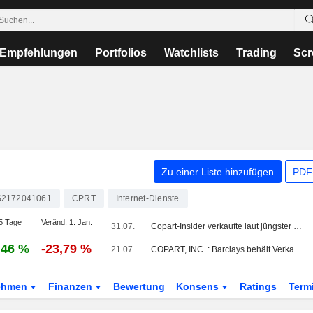
Empfehlungen
Portfolios
Watchlists
Trading
Scr
Zu einer Liste hinzufügen
PDF-
2172041061
CPRT
Internet-Dienste
5 Tage
Veränd. 1. Jan.
31.07.
Copart-Insider verkaufte laut jüngster SEC-Meldung Aktien im Wert von 845.945 USD
,46 %
-23,79 %
21.07.
COPART, INC. : Barclays behält Verkaufen-Bewertung bei
ehmen
Finanzen
Bewertung
Konsens
Ratings
Term