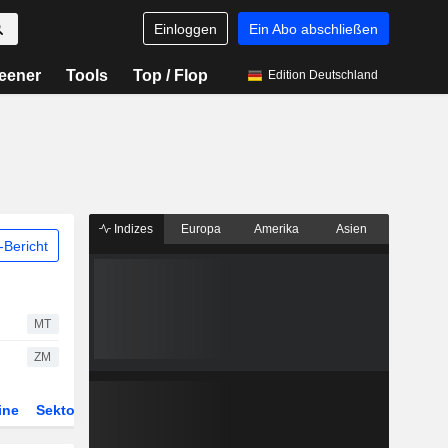
Einloggen
Ein Abo abschließen
eener
Tools
Top / Flop
Edition Deutschland
Indizes
Europa
Amerika
Asien
Bericht
MT
ZM
ine
Sektor
Derivate
ETFs