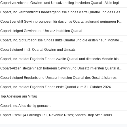
Copart verzeichnet Gewinn- und Umsatzanstieg im vierten Quartal - Aktie legt nachbörslich zu
Copart, Inc. veröffentlicht Finanzergebnisse für das vierte Quartal und das Gesamtjahr zum 31. Juli 2025
Copart verfehlt Gewinnprognosen für das dritte Quartal aufgrund geringerer Fahrzeugverkäufe und höherer Ausgaben
Copart steigert Gewinn und Umsatz im dritten Quartal
Copart, Inc. gibt Ergebnisse für das dritte Quartal und die ersten neun Monate zum 30. April 2025 bekannt
Copart steigert im 2. Quartal Gewinn und Umsatz
Copart, Inc. meldet Ergebnis für das zweite Quartal und die sechs Monate bis zum 31. Januar 2025
Copart-Aktien steigen nach höherem Gewinn und Umsatz im ersten Quartal des Geschäftsjahres
Copart steigert Ergebnis und Umsatz im ersten Quartal des Geschäftsjahres
Copart, Inc. meldet Ergebnis für das erste Quartal zum 31. Oktober 2024
Top Absteiger am Mittag
Copart, Inc: Alles richtig gemacht
Copart Fiscal Q4 Earnings Fall, Revenue Rises; Shares Drop After Hours