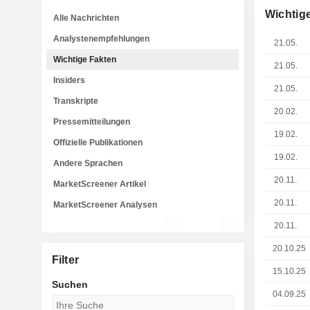
Wichtig
Alle Nachrichten
Analystenempfehlungen
21.05.
Wichtige Fakten
21.05.
Insiders
21.05.
Transkripte
20.02.
Pressemitteilungen
19.02.
Offizielle Publikationen
19.02.
Andere Sprachen
20.11.
MarketScreener Artikel
20.11.
MarketScreener Analysen
20.11.
20.10.25
Filter
15.10.25
Suchen
04.09.25