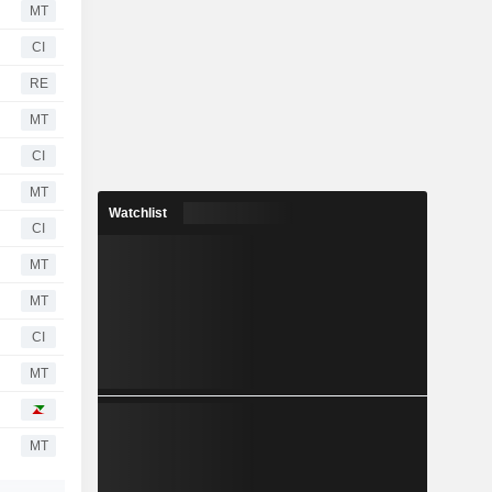
MT
CI
RE
MT
CI
MT
Watchlist
CI
MT
MT
CI
MT
MT