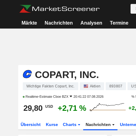
Märkte
Nachrichten
Analysen
Termine
COPART, INC.
Wichtige Fakten Copart, Inc.
Aktien
893807
US
Realtime-Estimate
Cboe BZX
20:41:22 07.08.2026
% 
29,80
+2,71 %
USD
+2
Übersicht
Kurse
Charts
Nachrichten
Untern