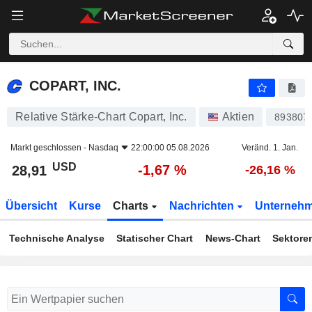
COPART, INC.
28,91
$
-1,67 %
COPART, INC.
Relative Stärke-Chart Copart, Inc.
Aktien
893807
Markt geschlossen -
Nasdaq
22:00:00 05.08.2026
Veränd. 1. Jan.
USD
-1,67 %
28,91
-26,16 %
Übersicht
Kurse
Charts
Nachrichten
Unterneh
Technische Analyse
Statischer Chart
News-Chart
Sektore